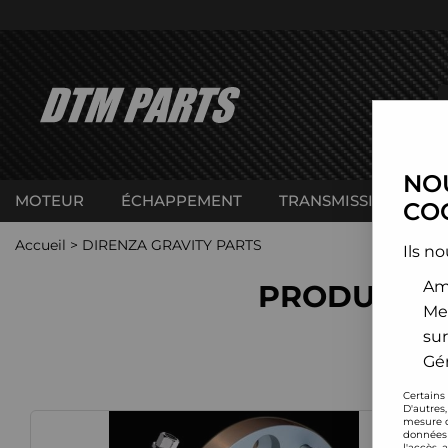
NOU
MOTEUR
ÉCHAPPEMENT
TRANSMISSION
C
COO
Accueil
>
DIRENZA GRAVITY PARTS
Ils no
Amé
PRODUITS 
Me
sur
Gér
Certains
D'autres
mesure d
données 
l'accès 