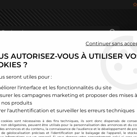
Continuer sans acce
S AUTORISEZ-VOUS À UTILISER VO
HÂSSIS
FREINAGE
HABITACLE
JANTES ALU
KIES ?
us seront utiles pour :
liorer l'interface et les fonctionnalités du site
DE LA MARQUE DIRENZA GRA
surer les campagnes marketing et proposer des mises à
 nos produits
12 articles sur
447
er l'authentification et surveiller les erreurs techniques
 cookies sont nécessaires à des fins techniques, ils sont donc dispensés de cons
, non obligatoires, peuvent être utilisés pour la personnalisation des annonces et du co
es annonces et du contenu, la connaissance de l'audience et le développement de prod
de géolocalisation précises et l'identification par le balayage de l'appareil, le stock
aux informations sur un appareil. Si vous donnez votre consentement, celui-ci sera va