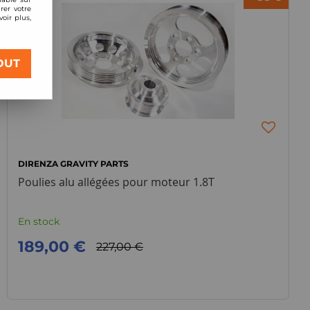
rer votre
oir plus,
OUT
DIRENZA GRAVITY PARTS
Poulies alu allégées pour moteur 1.8T
En stock
189,00 €
227,00 €