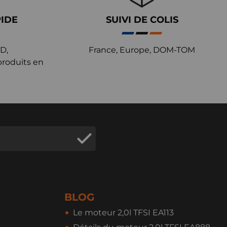
PIDE
SUIVI DE COLIS
D,
France, Europe, DOM-TOM
produits en
BLOG
Le moteur 2,0l TFSI EA113