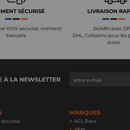
EMENT SÉCURISÉ
LIVRAISON RA
re 100% sécurisé, virement
24/48H avec DP
bancaire
DHL, Colissimo pour les 
stock
E À LA NEWSLETTER
S
MARQUES
sécurisé
ACL Race
AEM