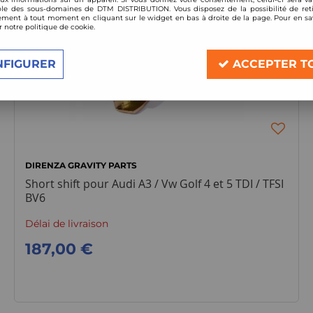
le des sous-domaines de DTM DISTRIBUTION. Vous disposez de la possibilité de reti
ment à tout moment en cliquant sur le widget en bas à droite de la page. Pour en sav
r notre politique de cookie.
NFIGURER
ACCEPTER T
DIRENZA GRAVITY PARTS
Short shift pour Audi A3 / Vw Golf 4 et 5 TDI / TFSI
BV6
Délai de livraison
187,00 €