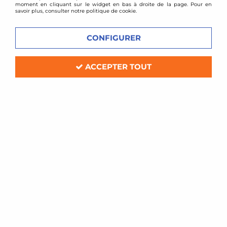
moment en cliquant sur le widget en bas à droite de la page. Pour en
savoir plus, consulter notre politique de cookie.
CONFIGURER
ACCEPTER TOUT
mtec brakes
Disques arrière rainurés perçés
266x10mm pour Subaru Impreza +
Forester
Soyez le premier à donner votre avis !
127
,
00
€
TTC
au lieu de
149,00
€