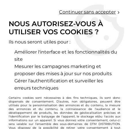
0
Continuer sans accepter
NOUS AUTORISEZ-VOUS À
UTILISER VOS COOKIES ?
Accueil
>
Freinage
>
Disques de frein sport
>
Subaru
>
Impreza
>
Disques arrière rainurés perçés 266x10mm pour Subaru
Impreza + Forester
Ils nous seront utiles pour :
Améliorer l'interface et les fonctionnalités du
PROMO
-
22,01
€
site
Mesurer les campagnes marketing et
proposer des mises à jour sur nos produits
Gérer l'authentification et surveiller les
erreurs techniques
Certains cookies sont nécessaires à des fins techniques, ils sont donc
dispensés de consentement. D'autres, non obligatoires, peuvent être
utilisés pour la personnalisation des annonces et du contenu, la mesure
des annonces et du contenu, la connaissance de l'audience et le
développement de produits, les données de géolocalisation précises et
l'identification par le balayage de l'appareil, le stockage et/ou l'accès aux
informations sur un appareil. Si vous donnez votre consentement, celui-ci
sera valable sur l’ensemble des sous-domaines de DTM DISTRIBUTION.
Vous disposez de la possibilité de retirer votre consentement à tout