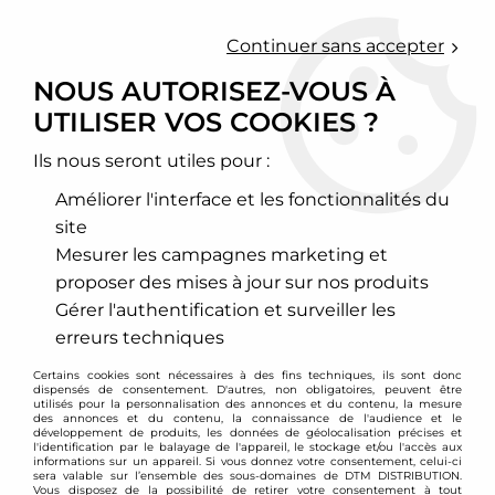
0
Continuer sans accepter
NOUS AUTORISEZ-VOUS À
UTILISER VOS COOKIES ?
Accueil
>
Freinage
>
Disques de frein sport
>
Volkswagen
>
Golf
>
Golf 3
>
Disques de frein avant rainurés perçés 256x13 pour VW
Golf 3, Passat 35i, Vento
Ils nous seront utiles pour :
Améliorer l'interface et les fonctionnalités du
site
Mesurer les campagnes marketing et
proposer des mises à jour sur nos produits
Gérer l'authentification et surveiller les
erreurs techniques
Certains cookies sont nécessaires à des fins techniques, ils sont donc
dispensés de consentement. D'autres, non obligatoires, peuvent être
utilisés pour la personnalisation des annonces et du contenu, la mesure
des annonces et du contenu, la connaissance de l'audience et le
développement de produits, les données de géolocalisation précises et
l'identification par le balayage de l'appareil, le stockage et/ou l'accès aux
informations sur un appareil. Si vous donnez votre consentement, celui-ci
sera valable sur l’ensemble des sous-domaines de DTM DISTRIBUTION.
Vous disposez de la possibilité de retirer votre consentement à tout