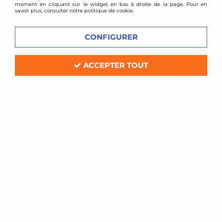
moment en cliquant sur le widget en bas à droite de la page. Pour en
savoir plus, consulter notre politique de cookie.
CONFIGURER
ACCEPTER TOUT
mtec brakes
Disques de frein avant rainurés
perçés 256x13 pour VW Golf 3, Passat
35i, Vento
Soyez le premier à donner votre avis !
109
,
00
€
TTC
Réf. :
EVOBS1032P
Paire de disques de frein avant