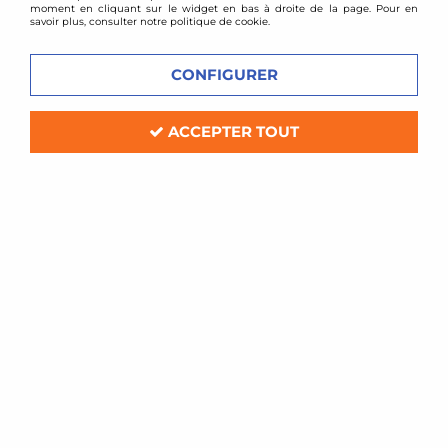
moment en cliquant sur le widget en bas à droite de la page. Pour en
savoir plus, consulter notre politique de cookie.
CONFIGURER
ACCEPTER TOUT
TA TECHNIX
Downpipe inox Lamborghini Urus /
Audi SQ7 SQ8 RSQ8