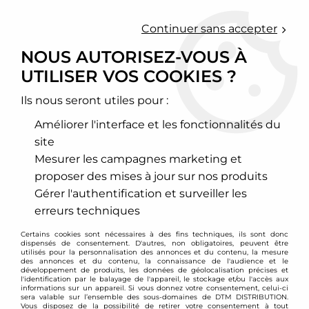
0
Continuer sans accepter
NOUS AUTORISEZ-VOUS À
UTILISER VOS COOKIES ?
Accueil
>
Echappement sport
>
Downpipe inox, Décata et cata sport
>
Audi
>
Q7 / SQ7 / Q8 / SQ8 / RSQ8
>
Downpipe inox Lamborghini Urus /
Ils nous seront utiles pour :
Audi SQ7 SQ8 RSQ8
Améliorer l'interface et les fonctionnalités du
PROMO
-
310
€
site
Mesurer les campagnes marketing et
proposer des mises à jour sur nos produits
Gérer l'authentification et surveiller les
erreurs techniques
Certains cookies sont nécessaires à des fins techniques, ils sont donc
dispensés de consentement. D'autres, non obligatoires, peuvent être
utilisés pour la personnalisation des annonces et du contenu, la mesure
des annonces et du contenu, la connaissance de l'audience et le
développement de produits, les données de géolocalisation précises et
l'identification par le balayage de l'appareil, le stockage et/ou l'accès aux
informations sur un appareil. Si vous donnez votre consentement, celui-ci
sera valable sur l’ensemble des sous-domaines de DTM DISTRIBUTION.
Vous disposez de la possibilité de retirer votre consentement à tout