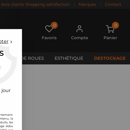
Avis clients Shopping satisfaction
|
Marques
|
Contact
0
0
Favoris
Compte
Panier
pter
S
CALES DE ROUES
ESTHÉTIQUE
DESTOCKAGE
 jour
entement.
ntenu, la
uits, les
age et/ou
lable sur