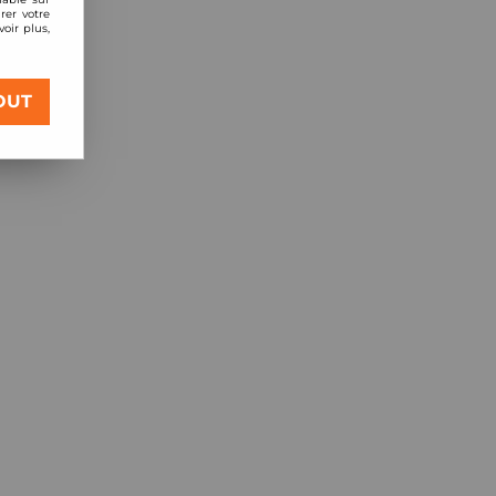
rer votre
oir plus,
 trouvée
OUT