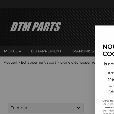
NOU
MOTEUR
ÉCHAPPEMENT
TRANSMISSION
C
COO
Accueil
>
Echappement sport
>
Ligne d'échappement inox (su
Ils no
Amé
Me
sur
Gér
Certains
D'autres
Trier par
mesure d
données 
l'accès 