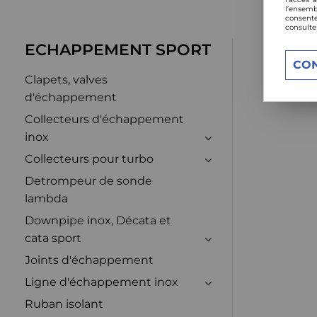
l’ensemb
consente
consulte
ECHAPPEMENT SPORT
CO
Clapets, valves
d'échappement
Collecteurs d'échappement
inox
Collecteurs pour turbo
Detrompeur de sonde
lambda
Downpipe inox, Décata et
cata sport
Joints d'échappement
Ligne d'échappement inox
Ruban isolant