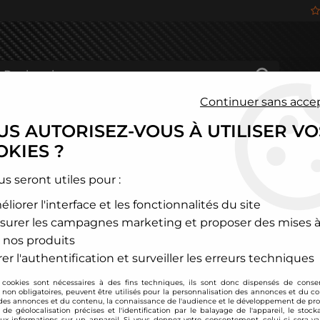
Continuer sans acce
S AUTORISEZ-VOUS À UTILISER VO
HÂSSIS
FREINAGE
HABITACLE
JANTES ALU
KIES ?
p)
>
Bmw
>
Série 3
>
Série 3 E36
us seront utiles pour :
liorer l'interface et les fonctionnalités du site
SÉRIE 3 E36
surer les campagnes marketing et proposer des mises à
 nos produits
er l'authentification et surveiller les erreurs techniques
 cookies sont nécessaires à des fins techniques, ils sont donc dispensés de cons
, non obligatoires, peuvent être utilisés pour la personnalisation des annonces et du co
es annonces et du contenu, la connaissance de l'audience et le développement de prod
de géolocalisation précises et l'identification par le balayage de l'appareil, le stock
aux informations sur un appareil. Si vous donnez votre consentement, celui-ci sera va