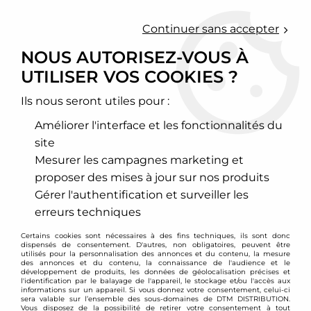
0
Continuer sans accepter
NOUS AUTORISEZ-VOUS À
UTILISER VOS COOKIES ?
Accueil
>
Echappement sport
>
Ligne d'échappement inox (sup)
>
Bmw
>
Série 3
>
Série 3 E46
Ils nous seront utiles pour :
SÉRIE 3 E46
Améliorer l'interface et les fonctionnalités du
site
Mesurer les campagnes marketing et
proposer des mises à jour sur nos produits
TRIER & FILTRER
Gérer l'authentification et surveiller les
erreurs techniques
Aucune correspondance trouvée
Certains cookies sont nécessaires à des fins techniques, ils sont donc
dispensés de consentement. D'autres, non obligatoires, peuvent être
utilisés pour la personnalisation des annonces et du contenu, la mesure
des annonces et du contenu, la connaissance de l'audience et le
développement de produits, les données de géolocalisation précises et
l'identification par le balayage de l'appareil, le stockage et/ou l'accès aux
informations sur un appareil. Si vous donnez votre consentement, celui-ci
sera valable sur l’ensemble des sous-domaines de DTM DISTRIBUTION.
Vous disposez de la possibilité de retirer votre consentement à tout