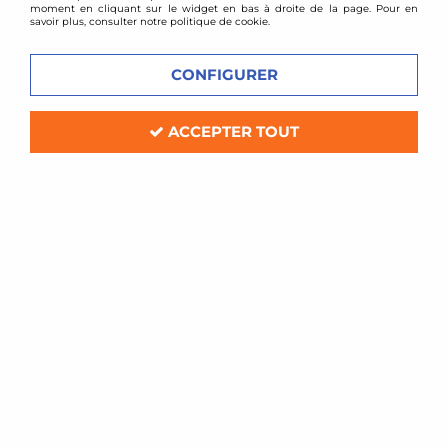
moment en cliquant sur le widget en bas à droite de la page. Pour en
savoir plus, consulter notre politique de cookie.
CONFIGURER
ACCEPTER TOUT
SERVICE CLIENT
PAIEMENT SÉCURISÉ
Contact par email, une
Carte bancaire 100%
équipe de passionnés à
sécurisé, virement
votre écoute du lundi au
bancaire
vendredi
LIVRAISON RAPIDE
SUIVI DE COLIS