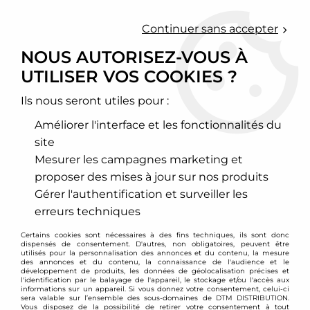
0
Continuer sans accepter
NOUS AUTORISEZ-VOUS À
UTILISER VOS COOKIES ?
Accueil
>
Transmission - Embrayage
>
Volant moteur et embrayage renforcé
>
Subaru
>
Moteur EJ25 (2,5l turbo)
>
Embrayage renforcé stage 3 + volant
Ils nous seront utiles pour :
moteur allégé Subaru Impreza WRX 2,5l turbo
Améliorer l'interface et les fonctionnalités du
PROMO
-
99
€
site
Mesurer les campagnes marketing et
proposer des mises à jour sur nos produits
Gérer l'authentification et surveiller les
erreurs techniques
Certains cookies sont nécessaires à des fins techniques, ils sont donc
dispensés de consentement. D'autres, non obligatoires, peuvent être
utilisés pour la personnalisation des annonces et du contenu, la mesure
des annonces et du contenu, la connaissance de l'audience et le
développement de produits, les données de géolocalisation précises et
l'identification par le balayage de l'appareil, le stockage et/ou l'accès aux
informations sur un appareil. Si vous donnez votre consentement, celui-ci
sera valable sur l’ensemble des sous-domaines de DTM DISTRIBUTION.
Vous disposez de la possibilité de retirer votre consentement à tout