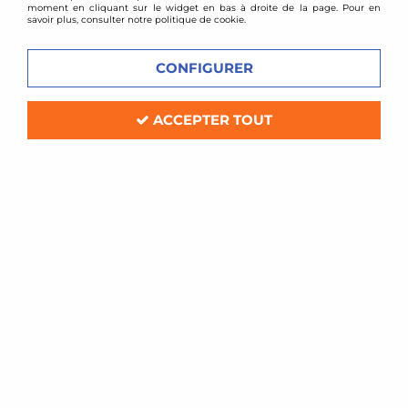
moment en cliquant sur le widget en bas à droite de la page. Pour en
savoir plus, consulter notre politique de cookie.
CONFIGURER
ACCEPTER TOUT
XTD clutch
Embrayage renforcé stage 3 + volant
moteur allégé Subaru Impreza WRX
2,5l turbo
Soyez le premier à donner votre avis !
660
,
00
€
TTC
au lieu de
759,00
€