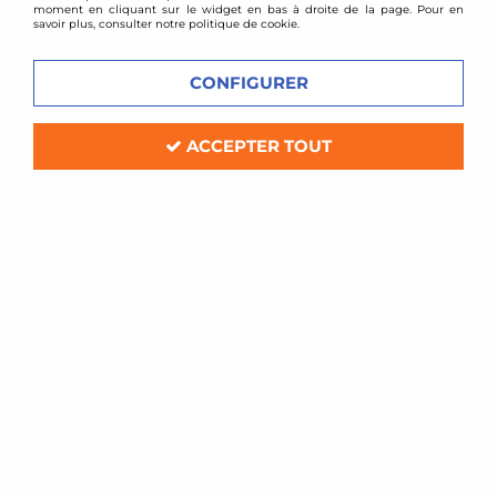
moment en cliquant sur le widget en bas à droite de la page. Pour en
savoir plus, consulter notre politique de cookie.
VOIR TOUS LES
VOIR TOUS LES
PRODUITS
PRODUITS
CONFIGURER
ACCEPTER TOUT
JAPAN RACING JR-
JAPAN RACING JR-11
10
VOIR TOUS LES
VOIR TOUS LES
PRODUITS
PRODUITS