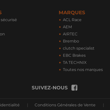
S
MARQUES
sécurisé
ACL Race
AEM
ion
AIRTEC
Brembo
clutch specialist
EBC Brakes
TA TECHNIX
Toutes nos marques
SUIVEZ-NOUS
identialité
|
Conditions Générales de Vente
|