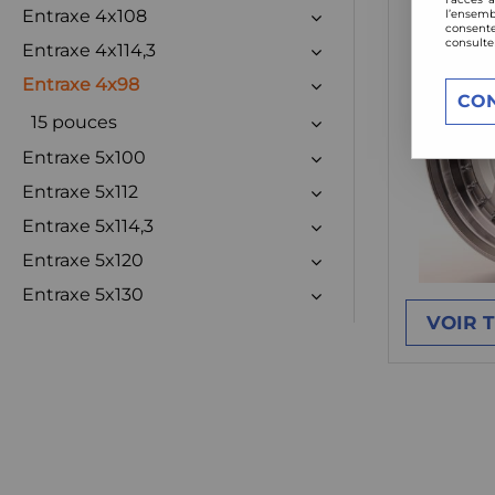
Entraxe 4x108
l’ensemb
consente
consulte
Entraxe 4x114,3
Entraxe 4x98
CO
15 pouces
Entraxe 5x100
Entraxe 5x112
Entraxe 5x114,3
Entraxe 5x120
Entraxe 5x130
VOIR 