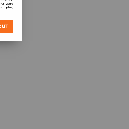
rer votre
oir plus,
OUT