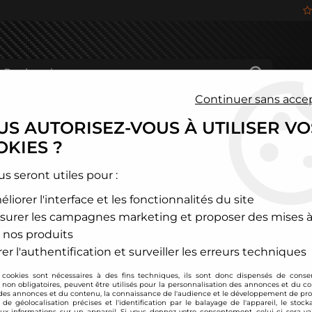
Continuer sans acce
S AUTORISEZ-VOUS À UTILISER VO
HÂSSIS
FREINAGE
HABITACLE
JANTES ALU
KIES ?
us seront utiles pour :
liorer l'interface et les fonctionnalités du site
ENTRAXE 4X98
surer les campagnes marketing et proposer des mises à
 nos produits
er l'authentification et surveiller les erreurs techniques
 cookies sont nécessaires à des fins techniques, ils sont donc dispensés de cons
15 POUCES
, non obligatoires, peuvent être utilisés pour la personnalisation des annonces et du co
es annonces et du contenu, la connaissance de l'audience et le développement de prod
de géolocalisation précises et l'identification par le balayage de l'appareil, le stock
aux informations sur un appareil. Si vous donnez votre consentement, celui-ci sera va