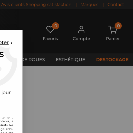
Avis clients Shopping satisfaction
|
Marques
|
Contact
0
0
Favoris
Compte
Panier
pter
S
CALES DE ROUES
ESTHÉTIQUE
DESTOCKAGE
 jour
entement.
ntenu, la
uits, les
age et/ou
lable sur