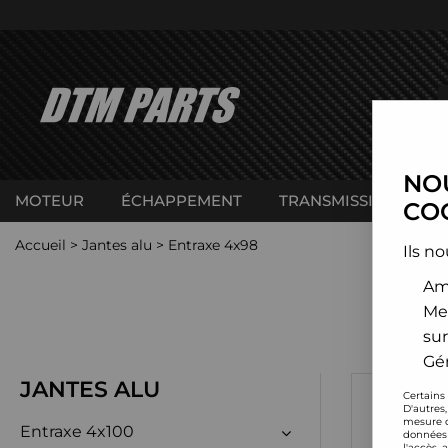
NOU
MOTEUR
ÉCHAPPEMENT
TRANSMISSION
C
COO
Accueil
>
Jantes alu
>
Entraxe 4x98
Ils no
Amé
Me
sur
Gér
JANTES ALU
Certains
D'autres
mesure d
Entraxe 4x100
données 
l'accès 