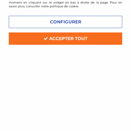
moment en cliquant sur le widget en bas à droite de la page. Pour en
savoir plus, consulter notre politique de cookie.
CONFIGURER
ACCEPTER TOUT
JOM
Film translucide teinté noir pour
phares / feux stop
Soyez le premier à donner votre avis !
15
,
05
€
TTC
Réf. :
JO700010
film adhésif thermoformable pour teinter vos phares
/ feux stop pour auto , moto et camion.