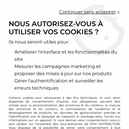
0
Continuer sans accepter
NOUS AUTORISEZ-VOUS À
UTILISER VOS COOKIES ?
Accueil
>
Esthétique
>
Films adhésif
>
Film translucide teinté
noir pour phares / feux stop
Ils nous seront utiles pour :
Améliorer l'interface et les fonctionnalités du
site
Mesurer les campagnes marketing et
proposer des mises à jour sur nos produits
Gérer l'authentification et surveiller les
erreurs techniques
Certains cookies sont nécessaires à des fins techniques, ils sont donc
dispensés de consentement. D'autres, non obligatoires, peuvent être
utilisés pour la personnalisation des annonces et du contenu, la mesure
des annonces et du contenu, la connaissance de l'audience et le
développement de produits, les données de géolocalisation précises et
l'identification par le balayage de l'appareil, le stockage et/ou l'accès aux
informations sur un appareil. Si vous donnez votre consentement, celui-ci
sera valable sur l’ensemble des sous-domaines de DTM DISTRIBUTION.
Vous disposez de la possibilité de retirer votre consentement à tout