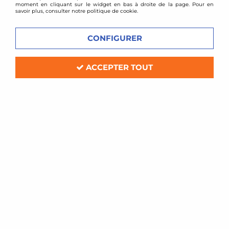
moment en cliquant sur le widget en bas à droite de la page. Pour en
savoir plus, consulter notre politique de cookie.
CONFIGURER
ACCEPTER TOUT
Magnecor
Fils de bougies renforcés Magnecor
Alfa Romeo 145 / 146 1,4i / 2,0l 16v
Soyez le premier à donner votre avis !
74
,
75
€
TTC
au lieu de
196,68
€
Réf. :
MAG47501