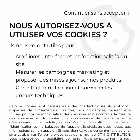
0
Continuer sans accepter
NOUS AUTORISEZ-VOUS À
UTILISER VOS COOKIES ?
Accueil
>
Moteur et turbo
>
Allumage
>
Fils de bougies renforcés
>
Alfa Romeo
>
Fils de bougies renforcés Magnecor Alfa Romeo
145 / 146 1,4i / 2,0l 16v
Ils nous seront utiles pour :
Améliorer l'interface et les fonctionnalités du
PROMO
-
121,93
€
site
Mesurer les campagnes marketing et
proposer des mises à jour sur nos produits
Gérer l'authentification et surveiller les
erreurs techniques
Certains cookies sont nécessaires à des fins techniques, ils sont donc
dispensés de consentement. D'autres, non obligatoires, peuvent être
utilisés pour la personnalisation des annonces et du contenu, la mesure
des annonces et du contenu, la connaissance de l'audience et le
développement de produits, les données de géolocalisation précises et
l'identification par le balayage de l'appareil, le stockage et/ou l'accès aux
informations sur un appareil. Si vous donnez votre consentement, celui-ci
sera valable sur l’ensemble des sous-domaines de DTM DISTRIBUTION.
Vous disposez de la possibilité de retirer votre consentement à tout