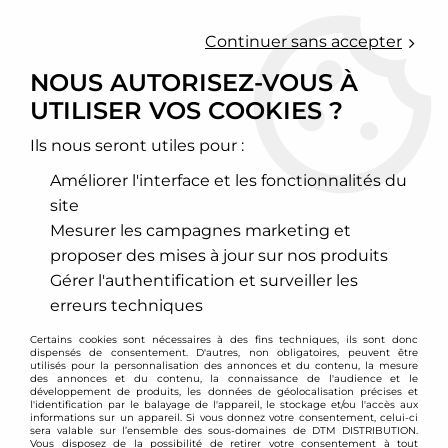
0
Continuer sans accepter
NOUS AUTORISEZ-VOUS À
UTILISER VOS COOKIES ?
Accueil
>
Moteur et turbo
>
Circuit d'air
>
Filtre à air sport
>
Audi
>
A1
>
Filtre à air sport BMC pour Audi A1 1,4l TFSI
Ils nous seront utiles pour :
Améliorer l'interface et les fonctionnalités du
site
Mesurer les campagnes marketing et
proposer des mises à jour sur nos produits
Gérer l'authentification et surveiller les
erreurs techniques
Certains cookies sont nécessaires à des fins techniques, ils sont donc
dispensés de consentement. D'autres, non obligatoires, peuvent être
utilisés pour la personnalisation des annonces et du contenu, la mesure
des annonces et du contenu, la connaissance de l'audience et le
développement de produits, les données de géolocalisation précises et
l'identification par le balayage de l'appareil, le stockage et/ou l'accès aux
informations sur un appareil. Si vous donnez votre consentement, celui-ci
sera valable sur l’ensemble des sous-domaines de DTM DISTRIBUTION.
Vous disposez de la possibilité de retirer votre consentement à tout