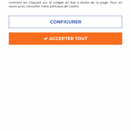
moment en cliquant sur le widget en bas à droite de la page. Pour en
savoir plus, consulter notre politique de cookie.
CONFIGURER
ACCEPTER TOUT
BMC
Filtre à air sport BMC pour Audi A1 1,4l
TFSI
Soyez le premier à donner votre avis !
90
,
00
€
TTC
Réf. :
757/01_
Filtre à air Sport BMC de remplacement (pour boite à air d'origine)
Compatible: