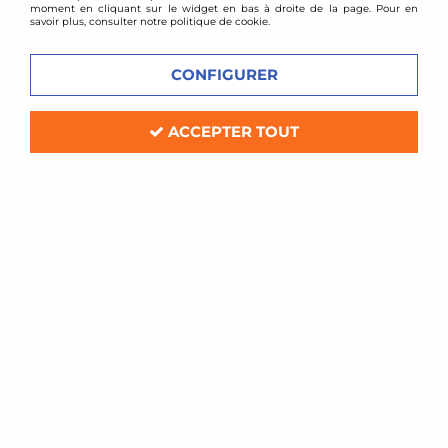
moment en cliquant sur le widget en bas à droite de la page. Pour en
savoir plus, consulter notre politique de cookie.
CONFIGURER
ACCEPTER TOUT
BMC
Filtre à air sport BMC pour Citroen C2
VTS 1,6l 16v
Soyez le premier à donner votre avis !
76
,
80
€
TTC
Réf. :
315/20
Filtre à air Sport BMC de remplacement (pour boite à air
d'origine)