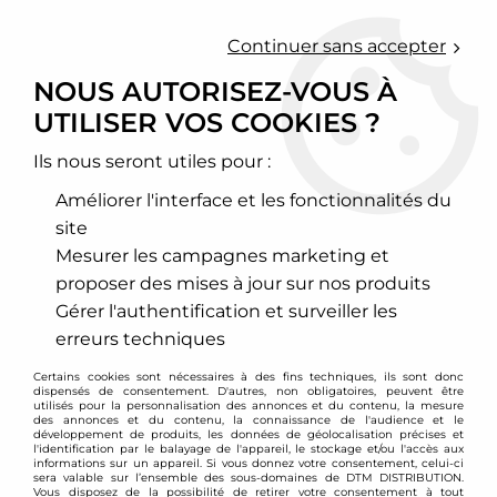
0
Continuer sans accepter
NOUS AUTORISEZ-VOUS À
UTILISER VOS COOKIES ?
Accueil
>
Moteur et turbo
>
Circuit d'air
>
Filtre à air sport
>
Citroen
>
C2
>
Filtre à air sport BMC pour Citroen C2 VTS 1,6l 16v
Ils nous seront utiles pour :
Améliorer l'interface et les fonctionnalités du
site
Mesurer les campagnes marketing et
proposer des mises à jour sur nos produits
Gérer l'authentification et surveiller les
erreurs techniques
Certains cookies sont nécessaires à des fins techniques, ils sont donc
dispensés de consentement. D'autres, non obligatoires, peuvent être
utilisés pour la personnalisation des annonces et du contenu, la mesure
des annonces et du contenu, la connaissance de l'audience et le
développement de produits, les données de géolocalisation précises et
l'identification par le balayage de l'appareil, le stockage et/ou l'accès aux
informations sur un appareil. Si vous donnez votre consentement, celui-ci
sera valable sur l’ensemble des sous-domaines de DTM DISTRIBUTION.
Vous disposez de la possibilité de retirer votre consentement à tout