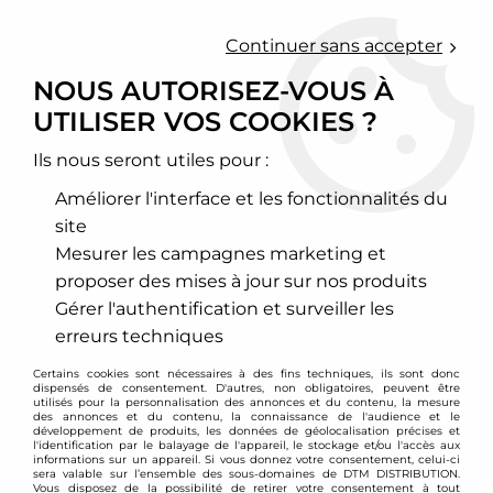
0
Continuer sans accepter
NOUS AUTORISEZ-VOUS À
UTILISER VOS COOKIES ?
Accueil
>
Moteur et turbo
>
Circuit d'air
>
Filtre à air sport
>
Ford
>
Fiesta
>
Filtre à air sport BMC pour Ford Fiesta 1,0l Ecoboost /
puma
Ils nous seront utiles pour :
Améliorer l'interface et les fonctionnalités du
site
Mesurer les campagnes marketing et
proposer des mises à jour sur nos produits
Gérer l'authentification et surveiller les
erreurs techniques
Certains cookies sont nécessaires à des fins techniques, ils sont donc
dispensés de consentement. D'autres, non obligatoires, peuvent être
utilisés pour la personnalisation des annonces et du contenu, la mesure
des annonces et du contenu, la connaissance de l'audience et le
développement de produits, les données de géolocalisation précises et
l'identification par le balayage de l'appareil, le stockage et/ou l'accès aux
informations sur un appareil. Si vous donnez votre consentement, celui-ci
sera valable sur l’ensemble des sous-domaines de DTM DISTRIBUTION.
Vous disposez de la possibilité de retirer votre consentement à tout