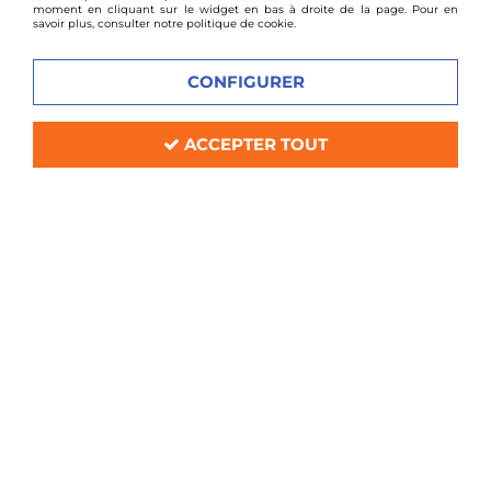
moment en cliquant sur le widget en bas à droite de la page. Pour en
savoir plus, consulter notre politique de cookie.
CONFIGURER
ACCEPTER TOUT
BMC
Filtre à air sport BMC pour Ford Fiesta
1,0l Ecoboost / puma
Soyez le premier à donner votre avis !
85
,
20
€
TTC
Réf. :
1107
Filtre à air Sport BMC de remplacement (pour boite à air d'origine)