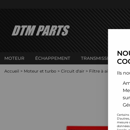
NOU
MOTEUR
ÉCHAPPEMENT
TRANSMISSION
C
COO
Accueil
>
Moteur et turbo
>
Circuit d'air
>
Filtre à air sport
>
L
Ils no
Amé
Me
sur
Gér
Certains
D'autres
mesure d
données 
l'accès 