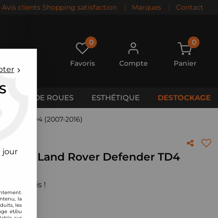
Avis clients Shopping satisfaction
|
Marques
|
Contact
0
0
Favoris
Compte
Panier
pter
S
CALES DE ROUES
ESTHÉTIQUE
DESTOCKAGE
Defender TD4 (2007-2016)
 jour
BMC pour Land Rover Defender TD4
 votre avis !
entement.
ntenu, la
uits, les
age et/ou
lable sur