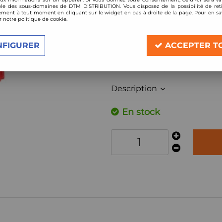
le des sous-domaines de DTM DISTRIBUTION. Vous disposez de la possibilité de reti
Réf. :
893/20
ment à tout moment en cliquant sur le widget en bas à droite de la page. Pour en sav
r notre politique de cookie.
Filtre à air Sport BMC de remplace
Compatible:
NFIGURER
ACCEPTER T
Land Rover Defender 2,2L TD4 / 2,
année 2007-2016
Description
En stock