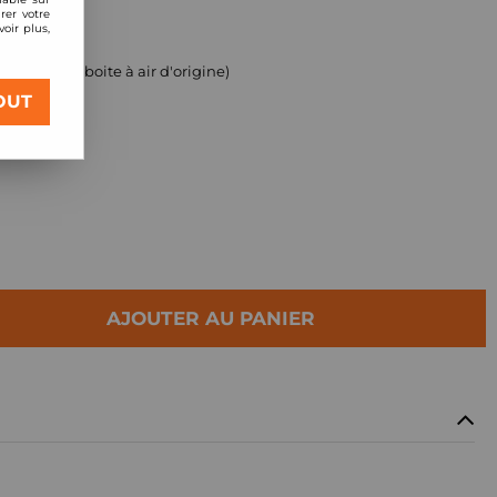
rer votre
oir plus,
ment (pour boite à air d'origine)
OUT
4l TD4
AJOUTER AU PANIER