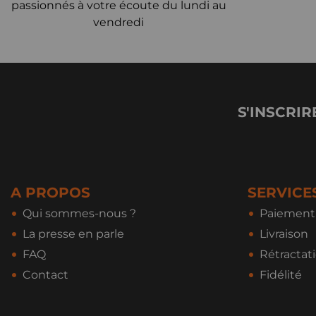
passionnés à votre écoute du lundi au
vendredi
S'INSCRIR
A PROPOS
SERVICE
Qui sommes-nous ?
Paiement 
La presse en parle
Livraison
FAQ
Rétractat
Contact
Fidélité