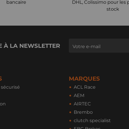
bancaire
DHL, Colissimo pour les 
stock
E À LA NEWSLETTER
S
MARQUES
sécurisé
ACL Race
AEM
ion
AIRTEC
Brembo
clutch specialist
EBC Brakes