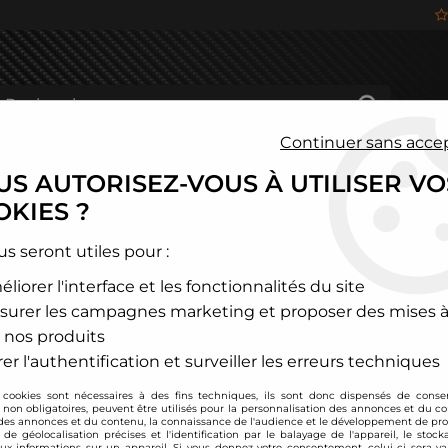
Continuer sans acce
S AUTORISEZ-VOUS À UTILISER VO
HÂSSIS
FREINAGE
HABITACLE
JANTES ALU
KIES ?
and Rover
>
Defender
>
Filtre à air sport BMC pour Land Rover 
us seront utiles pour :
liorer l'interface et les fonctionnalités du site
BMC
surer les campagnes marketing et proposer des mises à
Filtre à air sport 
 nos produits
(2007-2016)
er l'authentification et surveiller les erreurs techniques
Soyez le premier à donner
 cookies sont nécessaires à des fins techniques, ils sont donc dispensés de cons
, non obligatoires, peuvent être utilisés pour la personnalisation des annonces et du co
97
,
20
€
TTC
es annonces et du contenu, la connaissance de l'audience et le développement de prod
de géolocalisation précises et l'identification par le balayage de l'appareil, le stock
aux informations sur un appareil. Si vous donnez votre consentement, celui-ci sera va