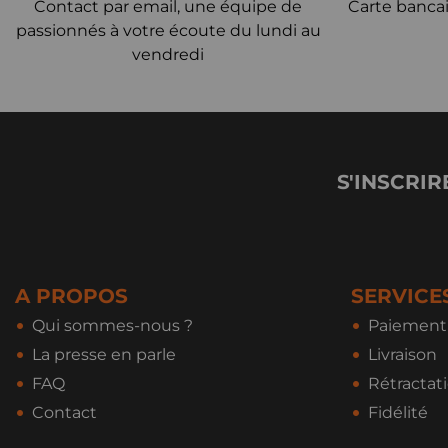
Contact par email, une équipe de
Carte bancai
passionnés à votre écoute du lundi au
vendredi
S'INSCRIR
A PROPOS
SERVICE
Qui sommes-nous ?
Paiement 
La presse en parle
Livraison
FAQ
Rétractat
Contact
Fidélité