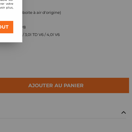
rer votre
oir plus,
ment (pour boite à air d'origine)
OUT
 4,0l / 4,4l V8
 3,0l SD V6 / 3,0l TD V6 / 4,0l V6
AJOUTER AU PANIER