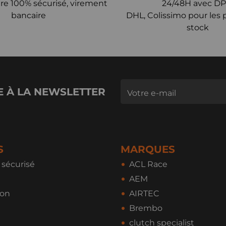
re 100% sécurisé, virement
24/48H avec DP
bancaire
DHL, Colissimo pour les 
stock
E À LA NEWSLETTER
S
MARQUES
sécurisé
ACL Race
AEM
ion
AIRTEC
Brembo
clutch specialist