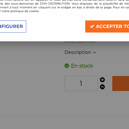
Réf. :
911/20
le des sous-domaines de DTM DISTRIBUTION. Vous disposez de la possibilité de reti
ment à tout moment en cliquant sur le widget en bas à droite de la page. Pour en sav
r notre politique de cookie.
Filtre à air Sport BMC de remplace
Compatible:
NFIGURER
ACCEPTER T
Land Rover Discovery 3 - 2,7l TDV6 /
Land Rover Discovery 4 - 2,7l TDV6 /
année 2004-2017
Description
En stock