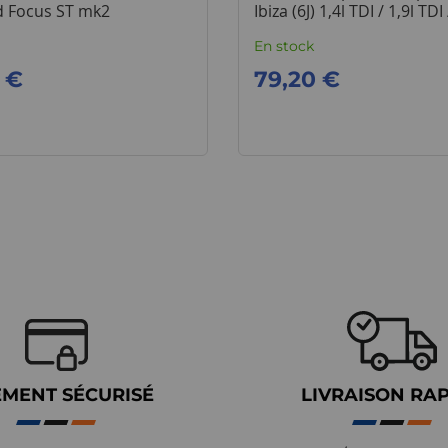
d Focus ST mk2
Ibiza (6J) 1,4l TDI / 1,9l TDI 
2,0l
En stock
 €
79,20 €
EMENT SÉCURISÉ
LIVRAISON RA