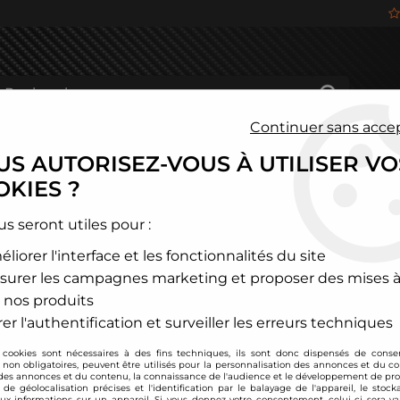
Continuer sans acce
S AUTORISEZ-VOUS À UTILISER VO
HÂSSIS
FREINAGE
HABITACLE
JANTES ALU
KIES ?
and Rover
>
Discovery
>
Filtre à air sport BMC pour Land Rover 
us seront utiles pour :
liorer l'interface et les fonctionnalités du site
BMC
surer les campagnes marketing et proposer des mises à
Filtre à air sport 
 nos produits
Soyez le premier à donner
er l'authentification et surveiller les erreurs techniques
 cookies sont nécessaires à des fins techniques, ils sont donc dispensés de cons
82
,
80
€
TTC
, non obligatoires, peuvent être utilisés pour la personnalisation des annonces et du co
es annonces et du contenu, la connaissance de l'audience et le développement de prod
de géolocalisation précises et l'identification par le balayage de l'appareil, le stock
aux informations sur un appareil. Si vous donnez votre consentement, celui-ci sera va