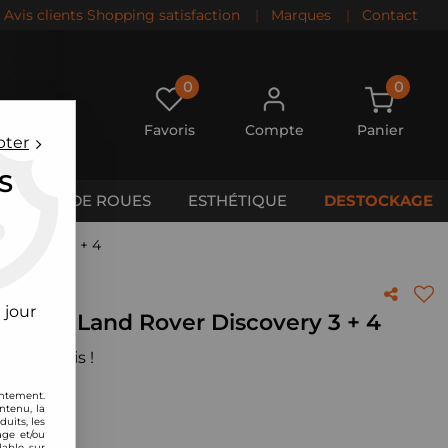
Avis clients Shopping satisfaction
|
Marques
|
Contact
0
0
Favoris
Compte
Panier
pter
S
CALES DE ROUES
ESTHÉTIQUE
DESTOCKAGE
Discovery 3 + 4
 jour
BMC pour Land Rover Discovery 3 + 4
 votre avis !
entement.
ntenu, la
uits, les
age et/ou
lable sur