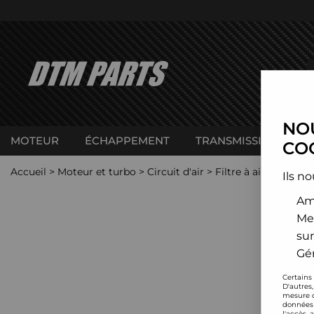
NOU
MOTEUR
ÉCHAPPEMENT
TRANSMISSION
C
COO
Accueil
>
Moteur et turbo
>
Circuit d'air
>
Filtre à air sport
>
L
Ils no
Amé
Me
sur
Gér
Certains
D'autres
mesure d
données 
l'accès 