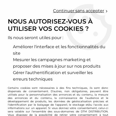
0
Continuer sans accepter
NOUS AUTORISEZ-VOUS À
UTILISER VOS COOKIES ?
Accueil
>
Moteur et turbo
>
Circuit d'air
>
Filtre à air sport
>
Mercedes
>
Classe E
>
Filtre à air sport BMC pour Mercedes
Classe E W213 E53 EQ AMG
Ils nous seront utiles pour :
Améliorer l'interface et les fonctionnalités du
site
Mesurer les campagnes marketing et
proposer des mises à jour sur nos produits
Gérer l'authentification et surveiller les
erreurs techniques
Certains cookies sont nécessaires à des fins techniques, ils sont donc
dispensés de consentement. D'autres, non obligatoires, peuvent être
utilisés pour la personnalisation des annonces et du contenu, la mesure
des annonces et du contenu, la connaissance de l'audience et le
développement de produits, les données de géolocalisation précises et
l'identification par le balayage de l'appareil, le stockage et/ou l'accès aux
informations sur un appareil. Si vous donnez votre consentement, celui-ci
sera valable sur l’ensemble des sous-domaines de DTM DISTRIBUTION.
Vous disposez de la possibilité de retirer votre consentement à tout