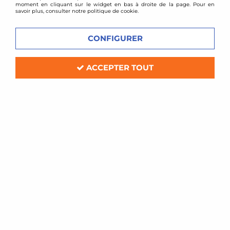
moment en cliquant sur le widget en bas à droite de la page. Pour en
savoir plus, consulter notre politique de cookie.
CONFIGURER
ACCEPTER TOUT
BMC
Filtre à air sport BMC pour Mercedes
Classe E W213 E53 EQ AMG
Soyez le premier à donner votre avis !
90
,
00
€
TTC
Réf. :
956/20--
Filtre à air Sport BMC de remplacement (pour boite à air d'origine)