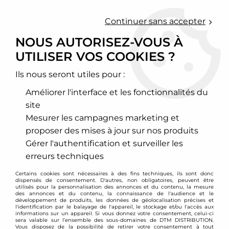
0
Continuer sans accepter
NOUS AUTORISEZ-VOUS À
UTILISER VOS COOKIES ?
Accueil
>
Moteur et turbo
>
Circuit d'air
>
Filtre à air sport
>
Mercedes
>
Classe CLS
>
Filtre à air sport BMC pour Mercedes
CLS 63 AMG C218
Ils nous seront utiles pour :
Améliorer l'interface et les fonctionnalités du
site
Mesurer les campagnes marketing et
proposer des mises à jour sur nos produits
Gérer l'authentification et surveiller les
erreurs techniques
Certains cookies sont nécessaires à des fins techniques, ils sont donc
dispensés de consentement. D'autres, non obligatoires, peuvent être
utilisés pour la personnalisation des annonces et du contenu, la mesure
des annonces et du contenu, la connaissance de l'audience et le
développement de produits, les données de géolocalisation précises et
l'identification par le balayage de l'appareil, le stockage et/ou l'accès aux
informations sur un appareil. Si vous donnez votre consentement, celui-ci
sera valable sur l’ensemble des sous-domaines de DTM DISTRIBUTION.
Vous disposez de la possibilité de retirer votre consentement à tout