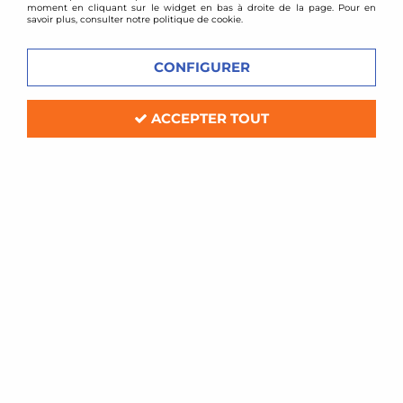
moment en cliquant sur le widget en bas à droite de la page. Pour en
savoir plus, consulter notre politique de cookie.
CONFIGURER
ACCEPTER TOUT
BMC
Filtre à air sport BMC pour Mercedes
CLS 63 AMG C218
Soyez le premier à donner votre avis !
74
,
40
€
TTC
Réf. :
224/01_
Filtre à air Sport BMC de remplacement (pour boite à air d'origine)