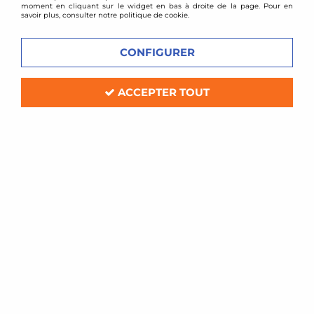
moment en cliquant sur le widget en bas à droite de la page. Pour en
savoir plus, consulter notre politique de cookie.
CONFIGURER
ACCEPTER TOUT
BMC
Filtre à air sport BMC pour Mitsubishi
Lancer Evolution 10
Soyez le premier à donner votre avis !
97
,
20
€
TTC
Réf. :
539/20
Filtre à air Sport BMC de remplacement (pour boite à air d'origine)