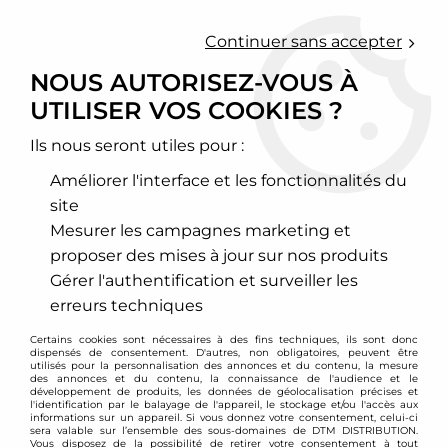
0
Continuer sans accepter
NOUS AUTORISEZ-VOUS À
UTILISER VOS COOKIES ?
Accueil
>
Moteur et turbo
>
Circuit d'air
>
Filtre à air sport
>
Mitsubishi
>
Filtre à air sport BMC pour Mitsubishi Lancer
Evolution 10
Ils nous seront utiles pour :
Améliorer l'interface et les fonctionnalités du
site
Mesurer les campagnes marketing et
proposer des mises à jour sur nos produits
Gérer l'authentification et surveiller les
erreurs techniques
Certains cookies sont nécessaires à des fins techniques, ils sont donc
dispensés de consentement. D'autres, non obligatoires, peuvent être
utilisés pour la personnalisation des annonces et du contenu, la mesure
des annonces et du contenu, la connaissance de l'audience et le
développement de produits, les données de géolocalisation précises et
l'identification par le balayage de l'appareil, le stockage et/ou l'accès aux
informations sur un appareil. Si vous donnez votre consentement, celui-ci
sera valable sur l’ensemble des sous-domaines de DTM DISTRIBUTION.
Vous disposez de la possibilité de retirer votre consentement à tout