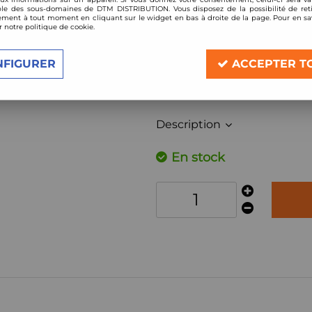
le des sous-domaines de DTM DISTRIBUTION. Vous disposez de la possibilité de reti
Réf. :
229/07
ment à tout moment en cliquant sur le widget en bas à droite de la page. Pour en sav
r notre politique de cookie.
Filtre à air Sport BMC de remplacement 
Compatible:
NFIGURER
ACCEPTER T
Nissan Patrol GR Y61 2,8l TD / 3,0l Di 
année 1997-2005
Description
En stock