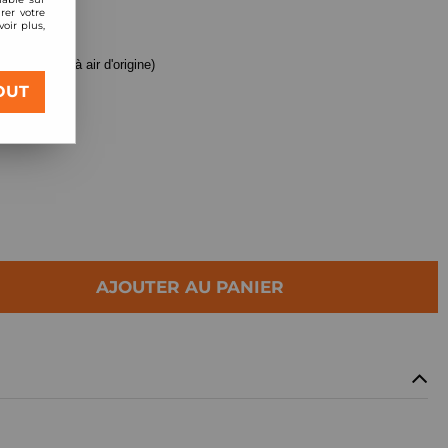
rer votre
oir plus,
(pour boite à air d'origine)
OUT
/ 3,0l DTI
AJOUTER AU PANIER