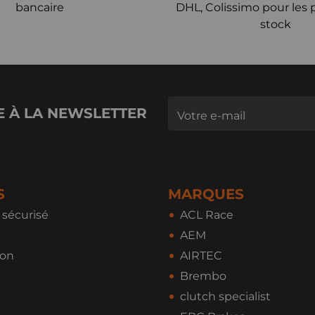
bancaire
DHL, Colissimo pour les 
stock
E À LA NEWSLETTER
S
MARQUES
sécurisé
ACL Race
AEM
ion
AIRTEC
Brembo
clutch specialist