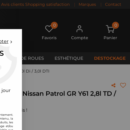
Avis clients Shopping satisfaction
|
Marques
|
Contact
0
0
Favoris
Compte
Panier
pter
S
CALES DE ROUES
ESTHÉTIQUE
DESTOCKAGE
8l TD / 3,0l Di / 3,0l DTI
 jour
MC pour Nissan Patrol GR Y61 2,8l TD /
 votre avis !
entement.
ntenu, la
uits, les
age et/ou
lable sur