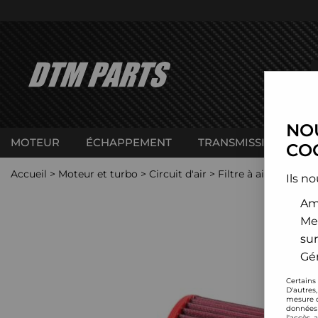
NOU
MOTEUR
ÉCHAPPEMENT
TRANSMISSION
C
COO
Accueil
>
Moteur et turbo
>
Circuit d'air
>
Filtre à air sport
>
N
Ils no
Amé
Me
sur
Gér
Certains
D'autres
mesure d
données 
l'accès 