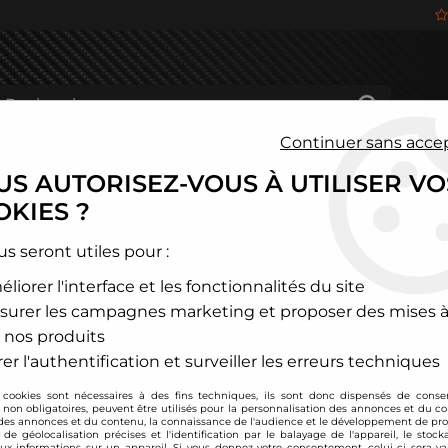
Continuer sans acce
S AUTORISEZ-VOUS À UTILISER VO
HÂSSIS
FREINAGE
HABITACLE
JANTES ALU
KIES ?
issan
>
Patrol
>
Filtre à air sport BMC pour Nissan Patrol GR Y61 2,
us seront utiles pour :
liorer l'interface et les fonctionnalités du site
BMC
surer les campagnes marketing et proposer des mises à
Filtre à air sport B
 nos produits
3,0l Di / 3,0l DTI
er l'authentification et surveiller les erreurs techniques
Soyez le premier à donner
 cookies sont nécessaires à des fins techniques, ils sont donc dispensés de cons
, non obligatoires, peuvent être utilisés pour la personnalisation des annonces et du co
74
,
40
€
TTC
es annonces et du contenu, la connaissance de l'audience et le développement de prod
de géolocalisation précises et l'identification par le balayage de l'appareil, le stock
aux informations sur un appareil. Si vous donnez votre consentement, celui-ci sera va