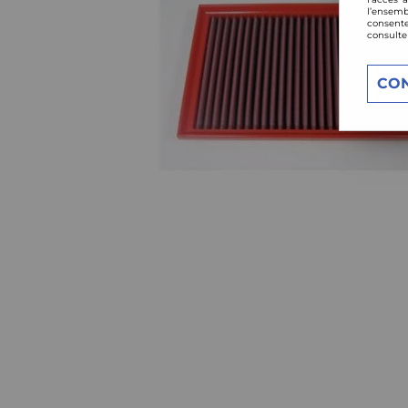
l’ensemb
consente
consulte
CO