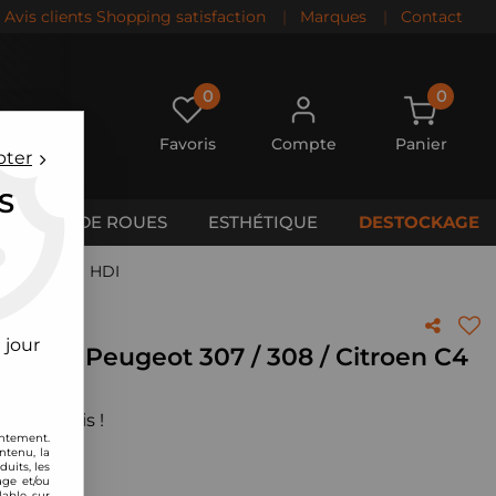
Avis clients Shopping satisfaction
|
Marques
|
Contact
0
0
Favoris
Compte
Panier
pter
S
CALES DE ROUES
ESTHÉTIQUE
DESTOCKAGE
roen C4 2,0l HDI
 jour
MC pour Peugeot 307 / 308 / Citroen C4
 votre avis !
entement.
ntenu, la
uits, les
age et/ou
lable sur