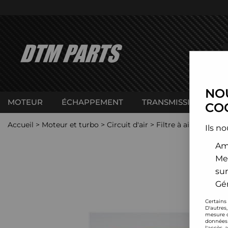
NOU
MOTEUR
ÉCHAPPEMENT
TRANSMISSION
C
COO
Accueil
>
Moteur et turbo
>
Circuit d'air
>
Filtre à air sport
>
C
Ils no
Amé
Me
sur
Gér
Certains
D'autres
mesure d
données 
l'accès 