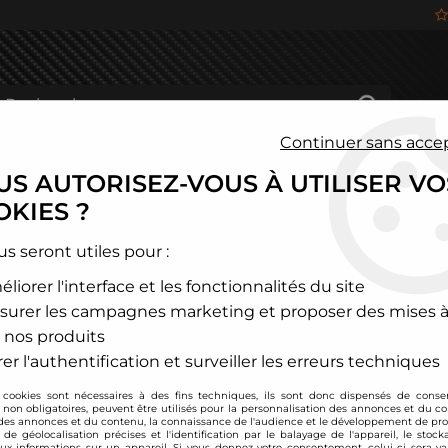
Continuer sans acce
S AUTORISEZ-VOUS À UTILISER VO
HÂSSIS
FREINAGE
HABITACLE
JANTES ALU
KIES ?
itroen
>
C4
>
Filtre à air sport BMC pour Peugeot 307 / 308 / Cit
us seront utiles pour :
liorer l'interface et les fonctionnalités du site
BMC
surer les campagnes marketing et proposer des mises à
Filtre à air sport B
 nos produits
2,0l HDI
er l'authentification et surveiller les erreurs techniques
Soyez le premier à donner
 cookies sont nécessaires à des fins techniques, ils sont donc dispensés de cons
, non obligatoires, peuvent être utilisés pour la personnalisation des annonces et du co
76
,
80
€
TTC
es annonces et du contenu, la connaissance de l'audience et le développement de prod
de géolocalisation précises et l'identification par le balayage de l'appareil, le stock
aux informations sur un appareil. Si vous donnez votre consentement, celui-ci sera va