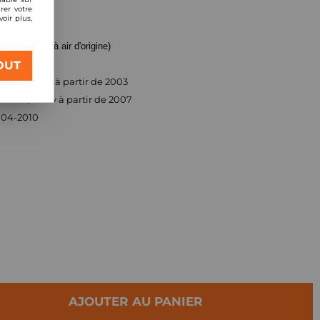
rer votre
oir plus,
(pour boite à air d'origine)
OUT
auto) année à partir de 2003
150cv, 163cv à partir de 2007
004-2010
AJOUTER AU PANIER