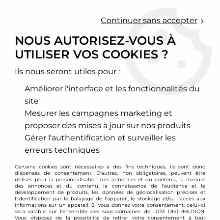
0
Continuer sans accepter
NOUS AUTORISEZ-VOUS À
UTILISER VOS COOKIES ?
Accueil
>
Moteur et turbo
>
Circuit d'air
>
Filtre à air sport
>
Peugeot
>
406
>
Filtre à air sport BMC pour Peugeot 406 16v
Ils nous seront utiles pour :
Améliorer l'interface et les fonctionnalités du
site
Mesurer les campagnes marketing et
proposer des mises à jour sur nos produits
Gérer l'authentification et surveiller les
erreurs techniques
Certains cookies sont nécessaires à des fins techniques, ils sont donc
dispensés de consentement. D'autres, non obligatoires, peuvent être
utilisés pour la personnalisation des annonces et du contenu, la mesure
des annonces et du contenu, la connaissance de l'audience et le
développement de produits, les données de géolocalisation précises et
l'identification par le balayage de l'appareil, le stockage et/ou l'accès aux
informations sur un appareil. Si vous donnez votre consentement, celui-ci
sera valable sur l’ensemble des sous-domaines de DTM DISTRIBUTION.
Vous disposez de la possibilité de retirer votre consentement à tout