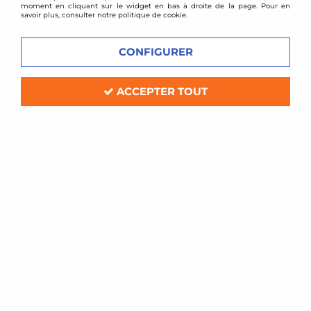
moment en cliquant sur le widget en bas à droite de la page. Pour en
savoir plus, consulter notre politique de cookie.
CONFIGURER
ACCEPTER TOUT
BMC
Filtre à air sport BMC pour Peugeot
406 16v
Soyez le premier à donner votre avis !
76
,
80
€
TTC
Réf. :
175/01
Filtre à air Sport BMC de remplacement (pour boite à air d'origine)
Compatible: