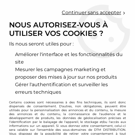
0
Continuer sans accepter
NOUS AUTORISEZ-VOUS À
UTILISER VOS COOKIES ?
Accueil
>
Moteur et turbo
>
Circuit d'air
>
Filtre à air sport
>
Peugeot
>
406
>
Filtre à air sport BMC pour Peugeot 406 V6
Ils nous seront utiles pour :
Améliorer l'interface et les fonctionnalités du
site
Mesurer les campagnes marketing et
proposer des mises à jour sur nos produits
Gérer l'authentification et surveiller les
erreurs techniques
Certains cookies sont nécessaires à des fins techniques, ils sont donc
dispensés de consentement. D'autres, non obligatoires, peuvent être
utilisés pour la personnalisation des annonces et du contenu, la mesure
des annonces et du contenu, la connaissance de l'audience et le
développement de produits, les données de géolocalisation précises et
l'identification par le balayage de l'appareil, le stockage et/ou l'accès aux
informations sur un appareil. Si vous donnez votre consentement, celui-ci
sera valable sur l’ensemble des sous-domaines de DTM DISTRIBUTION.
Vous disposez de la possibilité de retirer votre consentement à tout