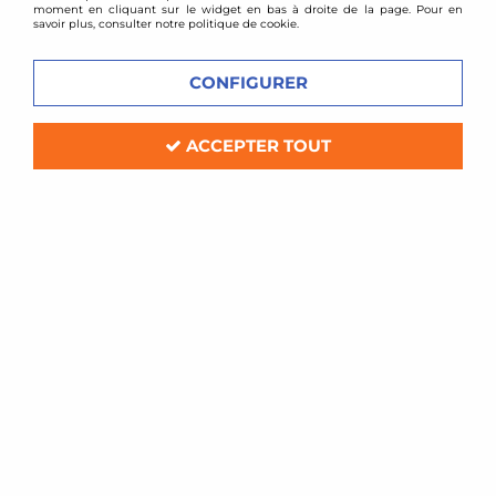
moment en cliquant sur le widget en bas à droite de la page. Pour en
savoir plus, consulter notre politique de cookie.
CONFIGURER
ACCEPTER TOUT
BMC
Filtre à air sport BMC pour Peugeot
406 V6
Soyez le premier à donner votre avis !
76
,
80
€
TTC
Réf. :
175/01_
Filtre à air Sport BMC de remplacement (pour boite à air d'origine)
Compatible: