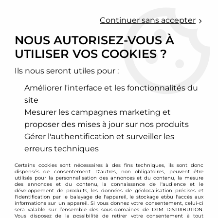
0
Continuer sans accepter
NOUS AUTORISEZ-VOUS À
UTILISER VOS COOKIES ?
Accueil
>
Moteur et turbo
>
Circuit d'air
>
Filtre à air sport
>
Seat
>
Ibiza
>
IIbiza 6K
>
Filtre à air sport BMC pour Seat Arosa / Ibiza
1,4l 16v
Ils nous seront utiles pour :
Améliorer l'interface et les fonctionnalités du
site
Mesurer les campagnes marketing et
proposer des mises à jour sur nos produits
Gérer l'authentification et surveiller les
erreurs techniques
Certains cookies sont nécessaires à des fins techniques, ils sont donc
dispensés de consentement. D'autres, non obligatoires, peuvent être
utilisés pour la personnalisation des annonces et du contenu, la mesure
des annonces et du contenu, la connaissance de l'audience et le
développement de produits, les données de géolocalisation précises et
l'identification par le balayage de l'appareil, le stockage et/ou l'accès aux
informations sur un appareil. Si vous donnez votre consentement, celui-ci
sera valable sur l’ensemble des sous-domaines de DTM DISTRIBUTION.
Vous disposez de la possibilité de retirer votre consentement à tout