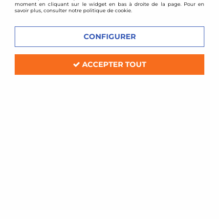
moment en cliquant sur le widget en bas à droite de la page. Pour en
savoir plus, consulter notre politique de cookie.
CONFIGURER
ACCEPTER TOUT
BMC
Filtre à air sport BMC pour Seat Arosa
/ Ibiza 1,4l 16v
Soyez le premier à donner votre avis !
76
,
80
€
TTC
Réf. :
547/01-
Filtre à air Sport BMC de remplacement (pour boite à air d'origine)