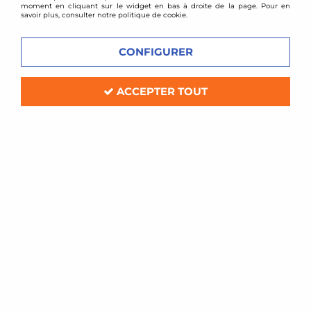
moment en cliquant sur le widget en bas à droite de la page. Pour en
savoir plus, consulter notre politique de cookie.
CONFIGURER
ACCEPTER TOUT
Forge Motorsport
Kit de colliers pour FM225TH
Délai de livraison
14,00 €
ACHAT RAPIDE