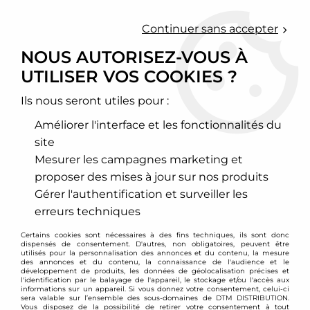
0
Continuer sans accepter
NOUS AUTORISEZ-VOUS À
UTILISER VOS COOKIES ?
Accueil
>
Forge Motorsport
Ils nous seront utiles pour :
PRODUITS DE LA
Améliorer l'interface et les fonctionnalités du
MARQUE FORGE
site
Mesurer les campagnes marketing et
MOTORSPORT
proposer des mises à jour sur nos produits
Gérer l'authentification et surveiller les
erreurs techniques
12 articles sur
222
Certains cookies sont nécessaires à des fins techniques, ils sont donc
dispensés de consentement. D'autres, non obligatoires, peuvent être
utilisés pour la personnalisation des annonces et du contenu, la mesure
des annonces et du contenu, la connaissance de l'audience et le
développement de produits, les données de géolocalisation précises et
l'identification par le balayage de l'appareil, le stockage et/ou l'accès aux
informations sur un appareil. Si vous donnez votre consentement, celui-ci
sera valable sur l’ensemble des sous-domaines de DTM DISTRIBUTION.
Vous disposez de la possibilité de retirer votre consentement à tout