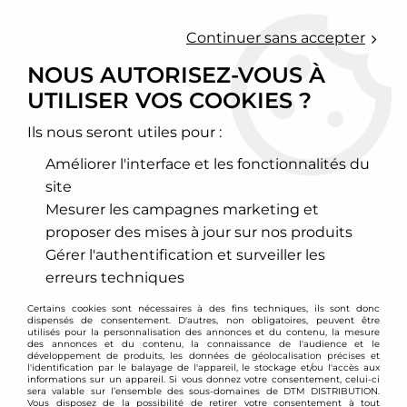
0
Continuer sans accepter
NOUS AUTORISEZ-VOUS À
UTILISER VOS COOKIES ?
Accueil
>
GT2i
Ils nous seront utiles pour :
PRODUITS DE LA
Améliorer l'interface et les fonctionnalités du
MARQUE GT2I
site
Mesurer les campagnes marketing et
proposer des mises à jour sur nos produits
GT2i est un fabricant français d'équipements auto
destinés à la performance, au rallye, aucircuit et à
Gérer l'authentification et surveiller les
toutes les compétitions dans les normes FIA et
erreurs techniques
FFSA. Il dispose notamment de sièges baquets
Certains cookies sont nécessaires à des fins techniques, ils sont donc
homologués course, de harnais de sécurité, de
dispensés de consentement. D'autres, non obligatoires, peuvent être
utilisés pour la personnalisation des annonces et du contenu, la mesure
combinaisons pilote, chaussures, casques et tout
des annonces et du contenu, la connaissance de l'audience et le
développement de produits, les données de géolocalisation précises et
autre accessoire nécessaire à la préparation d'un
l'identification par le balayage de l'appareil, le stockage et/ou l'accès aux
informations sur un appareil. Si vous donnez votre consentement, celui-ci
véritable véhicule de course.
sera valable sur l’ensemble des sous-domaines de DTM DISTRIBUTION.
Vous disposez de la possibilité de retirer votre consentement à tout