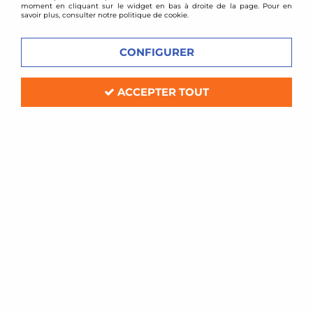
moment en cliquant sur le widget en bas à droite de la page. Pour en
savoir plus, consulter notre politique de cookie.
3 articles sur
3
CONFIGURER
ACCEPTER TOUT
GT2i
Glissière pour siège baquet
En stock
44,00 €