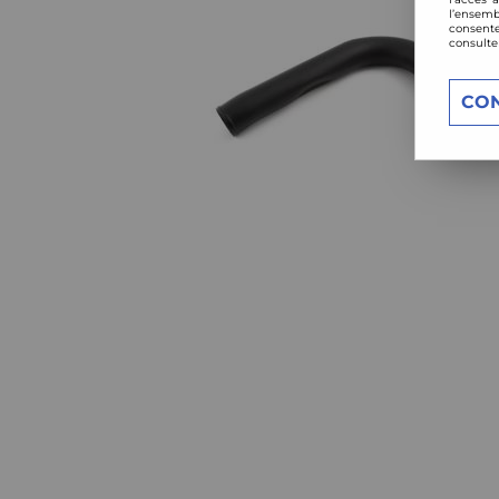
l’ensemb
consente
consulte
CO