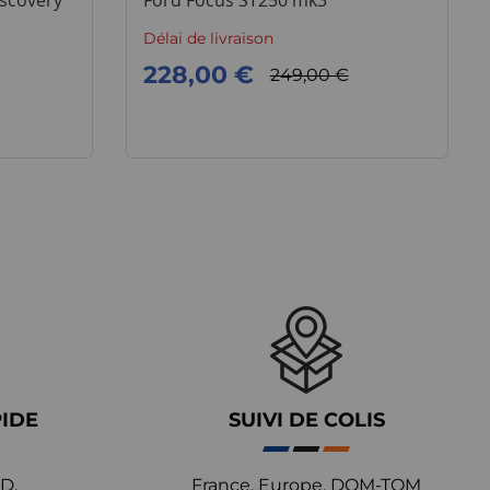
scovery
Ford Focus ST250 mk3
Délai de livraison
228,00 €
249,00 €
PIDE
SUIVI DE COLIS
D,
France, Europe, DOM-TOM