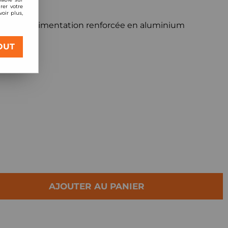
rer votre
oir plus,
ite de suralimentation renforcée en aluminium
OUT
l'origine
AJOUTER AU PANIER