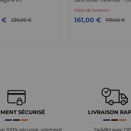
Megane RS
Land Rover Defender + Di
TD5
Délai de livraison
 €
161,00 €
239,00 €
179,00 €
EMENT SÉCURISÉ
LIVRAISON RA
re 100% sécurisé, virement
24/48H avec DP