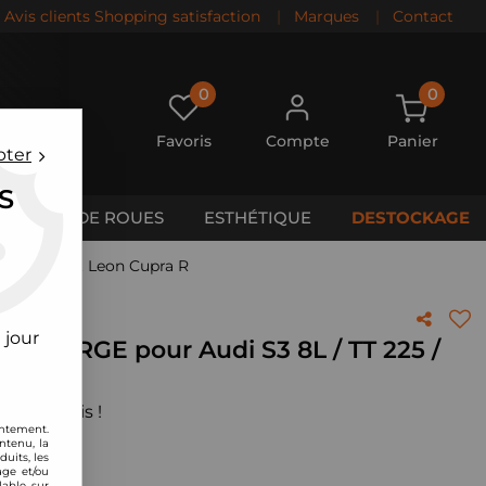
Avis clients Shopping satisfaction
|
Marques
|
Contact
0
0
Favoris
Compte
Panier
pter
S
CALES DE ROUES
ESTHÉTIQUE
DESTOCKAGE
T 225 / Seat Leon Cupra R
 jour
pe) FORGE pour Audi S3 8L / TT 225 /
 votre avis !
entement.
ntenu, la
uits, les
age et/ou
lable sur