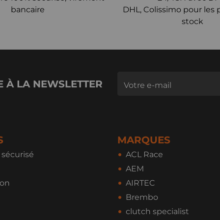
bancaire
DHL, Colissimo pour les 
stock
E À LA NEWSLETTER
S
MARQUES
sécurisé
ACL Race
AEM
ion
AIRTEC
Brembo
clutch specialist