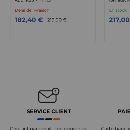
Audi RS3 + TT RS
Renault 
Délai de livraison
En stock
182,40 €
217,00
219,00 €
SERVICE CLIENT
PAI
Contact par email, une équipe de
Carte bancai