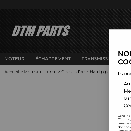
NOU
MOTEUR
ÉCHAPPEMENT
TRANSMISSION
C
COO
Accueil
>
Moteur et turbo
>
Circuit d'air
>
Hard pipes (Boost p
Ils no
Amé
Me
sur
Gér
Certains
D'autres
mesure d
données 
l'accès 