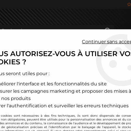
Continuer sans acce
S AUTORISEZ-VOUS À UTILISER VO
HÂSSIS
FREINAGE
HABITACLE
JANTES ALU
KIES ?
ipes)
>
Audi
>
Hard Pipe (Boost pipe) FORGE pour Audi S3 8L / T
us seront utiles pour :
liorer l'interface et les fonctionnalités du site
Forge Motorsport
surer les campagnes marketing et proposer des mises à
Hard Pipe (Boost pi
 nos produits
Seat Leon Cupra R
er l'authentification et surveiller les erreurs techniques
Soyez le premier à donner
 cookies sont nécessaires à des fins techniques, ils sont donc dispensés de cons
, non obligatoires, peuvent être utilisés pour la personnalisation des annonces et du co
165
,
00
€
TTC
es annonces et du contenu, la connaissance de l'audience et le développement de prod
de géolocalisation précises et l'identification par le balayage de l'appareil, le stock
aux informations sur un appareil. Si vous donnez votre consentement, celui-ci sera va