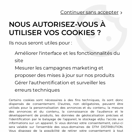
0
Continuer sans accepter
NOUS AUTORISEZ-VOUS À
UTILISER VOS COOKIES ?
Accueil
>
Japan Racing
Ils nous seront utiles pour :
PRODUITS DE LA
Améliorer l'interface et les fonctionnalités du
MARQUE JAPAN RACING
site
Mesurer les campagnes marketing et
proposer des mises à jour sur nos produits
Japan Racing est un fabricant de jantes aluminium
qui dispose d'un catalogue très garni comportant
Gérer l'authentification et surveiller les
de nombreux modèles et références ainsi que des
erreurs techniques
coloris divers et variés. DTM PARTS vous propose
Certains cookies sont nécessaires à des fins techniques, ils sont donc
l'ensemble de la gamme de jantes aluminium
dispensés de consentement. D'autres, non obligatoires, peuvent être
utilisés pour la personnalisation des annonces et du contenu, la mesure
Japan Racing également appelées jantes JR
des annonces et du contenu, la connaissance de l'audience et le
développement de produits, les données de géolocalisation précises et
wheels.
l'identification par le balayage de l'appareil, le stockage et/ou l'accès aux
informations sur un appareil. Si vous donnez votre consentement, celui-ci
Les jantes Japan Racing sont livrés avec les bagues
sera valable sur l’ensemble des sous-domaines de DTM DISTRIBUTION.
Vous disposez de la possibilité de retirer votre consentement à tout