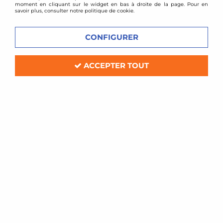
de centrage adaptés à votre véhicule et sont d'une
moment en cliquant sur le widget en bas à droite de la page. Pour en
qualité de finition irréprochable. Depuis peu, Japan
savoir plus, consulter notre politique de cookie.
Racing propose également des modèles de jantes
alu destinés aux véhicules tout terrain 4x4 et
CONFIGURER
offroad, ces modèles de jantes alu Japan Racing
sont appelées les jantes JRX .
ACCEPTER TOUT
12 articles sur
61