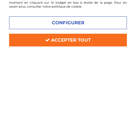
moment en cliquant sur le widget en bas à droite de la page. Pour en
savoir plus, consulter notre politique de cookie.
CONFIGURER
ACCEPTER TOUT
Cometic
Joint de culasse renforcé Cometic
Peugeot 405 Mi16
Soyez le premier à donner votre avis !
143
,
00
€
TTC
Réf. :
QQCMT-C4226HP
Joint de culasse renforcé en métal multi-couches
Fabricant: Cometic