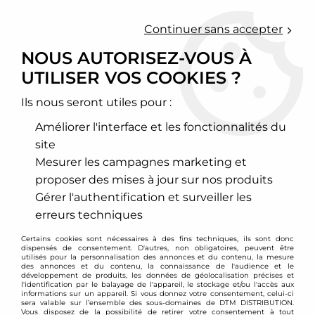
0
Continuer sans accepter
NOUS AUTORISEZ-VOUS À
UTILISER VOS COOKIES ?
Accueil
>
Moteur et turbo
>
Haut moteur (culasse)
>
Joint de culasse renforcé
>
Peugeot
>
Joint de culasse renforcé
Cometic Peugeot 405 Mi16
Ils nous seront utiles pour :
Améliorer l'interface et les fonctionnalités du
site
Mesurer les campagnes marketing et
proposer des mises à jour sur nos produits
Gérer l'authentification et surveiller les
erreurs techniques
Certains cookies sont nécessaires à des fins techniques, ils sont donc
dispensés de consentement. D'autres, non obligatoires, peuvent être
utilisés pour la personnalisation des annonces et du contenu, la mesure
des annonces et du contenu, la connaissance de l'audience et le
développement de produits, les données de géolocalisation précises et
l'identification par le balayage de l'appareil, le stockage et/ou l'accès aux
informations sur un appareil. Si vous donnez votre consentement, celui-ci
sera valable sur l’ensemble des sous-domaines de DTM DISTRIBUTION.
Vous disposez de la possibilité de retirer votre consentement à tout