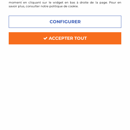
moment en cliquant sur le widget en bas à droite de la page. Pour en
savoir plus, consulter notre politique de cookie.
CONFIGURER
ACCEPTER TOUT
Green filters
Kit d'admission directe Green Volvo
S80 2,9l
Soyez le premier à donner votre avis !
139
,
00
€
TTC
Réf. :
QQGR-P558
Kit d'admission directe Green
Compatible: