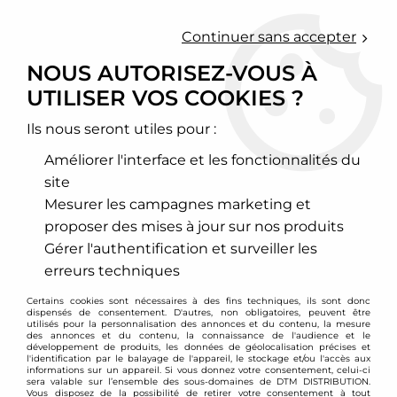
0
Continuer sans accepter
NOUS AUTORISEZ-VOUS À
UTILISER VOS COOKIES ?
Accueil
>
Moteur et turbo
>
Circuit d'air
>
Kit d'admission directe
>
Volvo
>
Kit d'admission directe Green Volvo S80 2,9l
Ils nous seront utiles pour :
Améliorer l'interface et les fonctionnalités du
site
Mesurer les campagnes marketing et
proposer des mises à jour sur nos produits
Gérer l'authentification et surveiller les
erreurs techniques
Certains cookies sont nécessaires à des fins techniques, ils sont donc
dispensés de consentement. D'autres, non obligatoires, peuvent être
utilisés pour la personnalisation des annonces et du contenu, la mesure
des annonces et du contenu, la connaissance de l'audience et le
développement de produits, les données de géolocalisation précises et
l'identification par le balayage de l'appareil, le stockage et/ou l'accès aux
informations sur un appareil. Si vous donnez votre consentement, celui-ci
sera valable sur l’ensemble des sous-domaines de DTM DISTRIBUTION.
Vous disposez de la possibilité de retirer votre consentement à tout