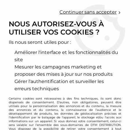
0
Continuer sans accepter
NOUS AUTORISEZ-VOUS À
UTILISER VOS COOKIES ?
Accueil
>
Moteur et turbo
>
Circuit d'air
>
Kit d'admission directe
>
Ford
>
Mustang
>
Kit d'admission directe Ford Mustang 2,3l
Ecoboost (à partir de 2015)
Ils nous seront utiles pour :
Améliorer l'interface et les fonctionnalités du
site
Mesurer les campagnes marketing et
proposer des mises à jour sur nos produits
Gérer l'authentification et surveiller les
erreurs techniques
Certains cookies sont nécessaires à des fins techniques, ils sont donc
dispensés de consentement. D'autres, non obligatoires, peuvent être
utilisés pour la personnalisation des annonces et du contenu, la mesure
des annonces et du contenu, la connaissance de l'audience et le
développement de produits, les données de géolocalisation précises et
l'identification par le balayage de l'appareil, le stockage et/ou l'accès aux
informations sur un appareil. Si vous donnez votre consentement, celui-ci
sera valable sur l’ensemble des sous-domaines de DTM DISTRIBUTION.
Vous disposez de la possibilité de retirer votre consentement à tout