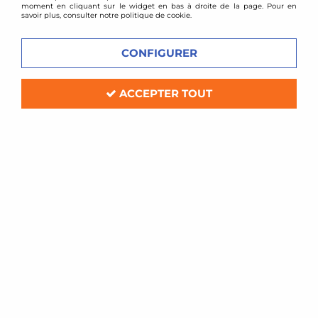
moment en cliquant sur le widget en bas à droite de la page. Pour en
savoir plus, consulter notre politique de cookie.
CONFIGURER
ACCEPTER TOUT
Mishimoto
Kit d'admission directe Ford Mustang
2,3l Ecoboost (à partir de 2015)
Soyez le premier à donner votre avis !
387
,
00
€
TTC
Réf. :
QQMM-AI-MUS4-15N
Kit d'admission directe Mishimoto
Compatible: