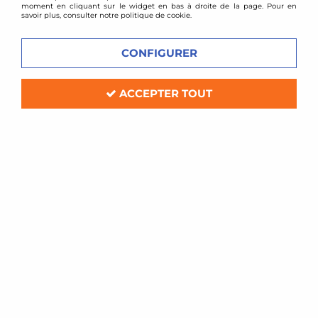
moment en cliquant sur le widget en bas à droite de la page. Pour en
savoir plus, consulter notre politique de cookie.
CONFIGURER
ACCEPTER TOUT
TA TECHNIX
Kit d'admission directe Pour Peugeot
206 essence
Soyez le premier à donner votre avis !