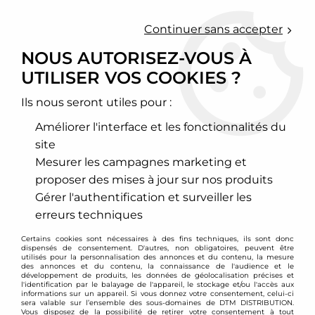
0
Continuer sans accepter
NOUS AUTORISEZ-VOUS À
UTILISER VOS COOKIES ?
Accueil
>
Moteur et turbo
>
Circuit d'air
>
Kit d'admission directe
>
Peugeot
>
206
>
Kit d'admission directe Pour Peugeot 206
essence
Ils nous seront utiles pour :
Améliorer l'interface et les fonctionnalités du
PROMO
-
111
€
site
Mesurer les campagnes marketing et
proposer des mises à jour sur nos produits
Gérer l'authentification et surveiller les
erreurs techniques
Certains cookies sont nécessaires à des fins techniques, ils sont donc
dispensés de consentement. D'autres, non obligatoires, peuvent être
utilisés pour la personnalisation des annonces et du contenu, la mesure
des annonces et du contenu, la connaissance de l'audience et le
développement de produits, les données de géolocalisation précises et
l'identification par le balayage de l'appareil, le stockage et/ou l'accès aux
informations sur un appareil. Si vous donnez votre consentement, celui-ci
sera valable sur l’ensemble des sous-domaines de DTM DISTRIBUTION.
Vous disposez de la possibilité de retirer votre consentement à tout