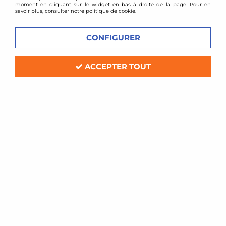
moment en cliquant sur le widget en bas à droite de la page. Pour en
savoir plus, consulter notre politique de cookie.
CONFIGURER
ACCEPTER TOUT
TA TECHNIX
Kit complet Air Ride Audi A4 B8 / A5
Soyez le premier à donner votre avis !
1899
,
00
€
TTC
au lieu de
2300,00
€