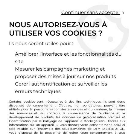
0
Continuer sans accepter
NOUS AUTORISEZ-VOUS À
UTILISER VOS COOKIES ?
Accueil
>
Chassis - Suspension
>
Kit suspension Air Ride
>
Audi
>
A4
>
A4 Type B8
>
Kit complet Air Ride Audi A4 B8 / A5
Ils nous seront utiles pour :
PROMO
-
401
€
Améliorer l'interface et les fonctionnalités du
site
Mesurer les campagnes marketing et
proposer des mises à jour sur nos produits
Gérer l'authentification et surveiller les
erreurs techniques
Certains cookies sont nécessaires à des fins techniques, ils sont donc
dispensés de consentement. D'autres, non obligatoires, peuvent être
utilisés pour la personnalisation des annonces et du contenu, la mesure
des annonces et du contenu, la connaissance de l'audience et le
développement de produits, les données de géolocalisation précises et
l'identification par le balayage de l'appareil, le stockage et/ou l'accès aux
informations sur un appareil. Si vous donnez votre consentement, celui-ci
sera valable sur l’ensemble des sous-domaines de DTM DISTRIBUTION.
Vous disposez de la possibilité de retirer votre consentement à tout