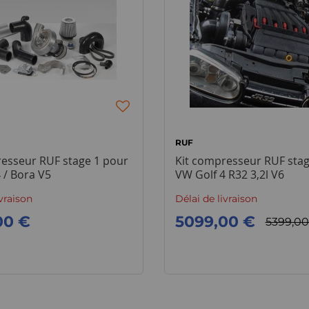
RUF
resseur RUF stage 1 pour
Kit compresseur RUF stag
 / Bora V5
VW Golf 4 R32 3,2l V6
ivraison
Délai de livraison
00 €
5099,00 €
5399,00