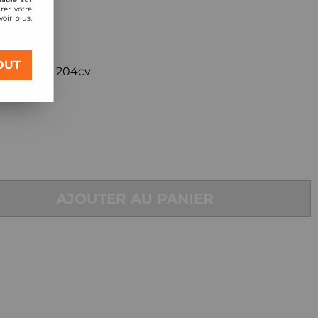
rer votre
oir plus,
 (+100cv)
OUT
6 4-Motion 204cv
AJOUTER AU PANIER