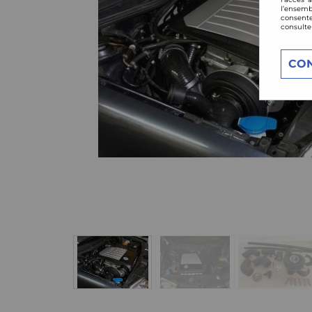
l’ensemb
consente
consulte
CO