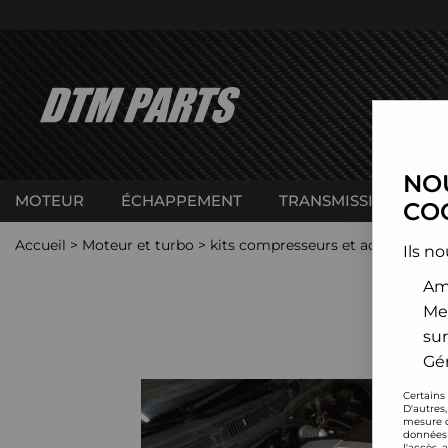
NOU
MOTEUR
ÉCHAPPEMENT
TRANSMISSION
C
COO
Accueil
>
Moteur et turbo
>
kits compresseurs et accessoires
Ils no
Amé
Me
sur
Gér
Certains
D'autres
mesure d
données 
l'accès 