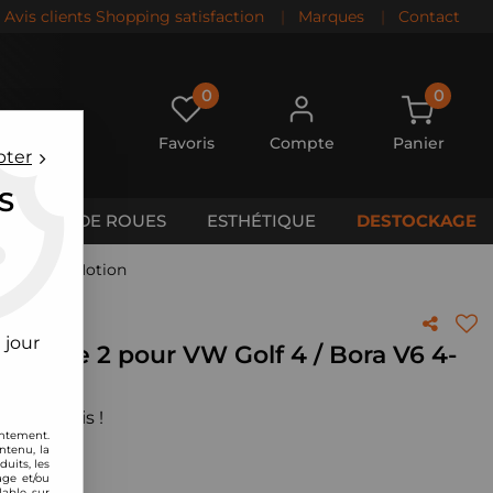
Avis clients Shopping satisfaction
|
Marques
|
Contact
0
0
Favoris
Compte
Panier
pter
S
CALES DE ROUES
ESTHÉTIQUE
DESTOCKAGE
Bora V6 4-Motion
 jour
 stage 2 pour VW Golf 4 / Bora V6 4-
 votre avis !
entement.
ntenu, la
uits, les
age et/ou
lable sur