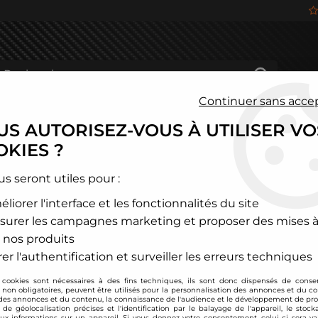
Continuer sans acce
S AUTORISEZ-VOUS À UTILISER VO
HÂSSIS
FREINAGE
HABITACLE
JANTES ALU
KIES ?
>
Volkswagen
>
Kit compresseur RUF stage 2 pour VW Golf 4 / 
us seront utiles pour :
liorer l'interface et les fonctionnalités du site
RUF
surer les campagnes marketing et proposer des mises à
Kit compresseur RUF
 nos produits
Motion
er l'authentification et surveiller les erreurs techniques
Soyez le premier à donner
 cookies sont nécessaires à des fins techniques, ils sont donc dispensés de cons
, non obligatoires, peuvent être utilisés pour la personnalisation des annonces et du co
5799
,
00
€
TTC
es annonces et du contenu, la connaissance de l'audience et le développement de prod
de géolocalisation précises et l'identification par le balayage de l'appareil, le stock
aux informations sur un appareil. Si vous donnez votre consentement, celui-ci sera va