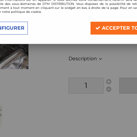
le des sous-domaines de DTM DISTRIBUTION. Vous disposez de la possibilité de reti
Réf. :
RUFG4V6-st2
ment à tout moment en cliquant sur le widget en bas à droite de la page. Pour en sav
r notre politique de cookie.
Kit compresseur Ruf stage 2
Compatible:
NFIGURER
ACCEPTER T
Volkswagen Golf 4 / Bora V
année 1998-2004
Description