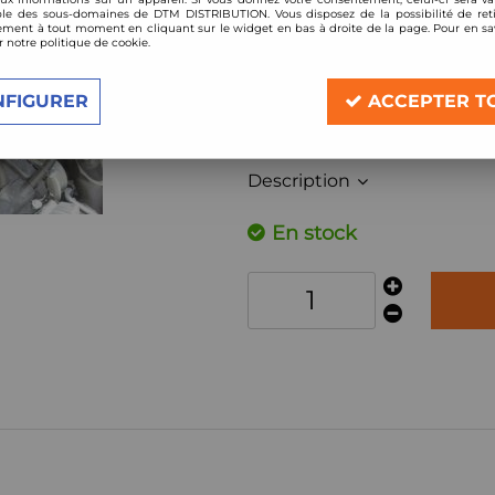
le des sous-domaines de DTM DISTRIBUTION. Vous disposez de la possibilité de reti
Réf. :
OTASP-19
ment à tout moment en cliquant sur le widget en bas à droite de la page. Pour en sav
r notre politique de cookie.
Kit d'Admission directe carbone BMC
compatible:
NFIGURER
ACCEPTER T
Mini Cooper S JCW 211cv (R56)
année à partir de 2008
Description
En stock