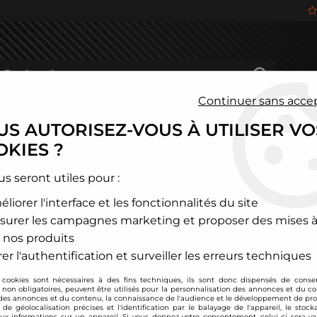
Continuer sans acce
S AUTORISEZ-VOUS À UTILISER VO
HÂSSIS
FREINAGE
HABITACLE
JANTES ALU
KIES ?
cte
>
Mini
>
R56-R57-R60
>
Kit d'admission carbone BMC OTA po
us seront utiles pour :
liorer l'interface et les fonctionnalités du site
BMC
surer les campagnes marketing et proposer des mises à
Kit d'admission ca
 nos produits
JCW 211 (R56)
er l'authentification et surveiller les erreurs techniques
Soyez le premier à donner
 cookies sont nécessaires à des fins techniques, ils sont donc dispensés de cons
, non obligatoires, peuvent être utilisés pour la personnalisation des annonces et du co
338
,
40
€
TTC
es annonces et du contenu, la connaissance de l'audience et le développement de prod
de géolocalisation précises et l'identification par le balayage de l'appareil, le stock
aux informations sur un appareil. Si vous donnez votre consentement, celui-ci sera va