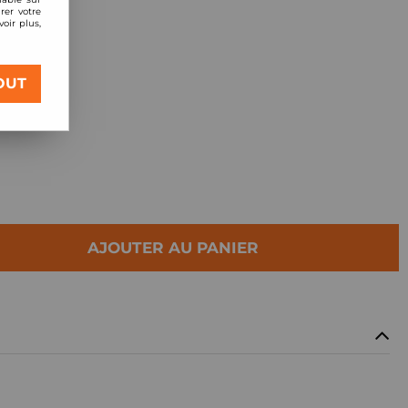
rer votre
oir plus,
 OTA
OUT
AJOUTER AU PANIER