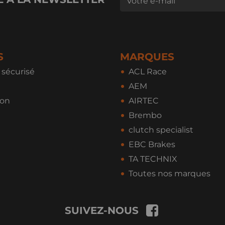
S
MARQUES
sécurisé
ACL Race
AEM
ion
AIRTEC
Brembo
clutch specialist
EBC Brakes
TA TECHNIX
Toutes nos marques
SUIVEZ-NOUS