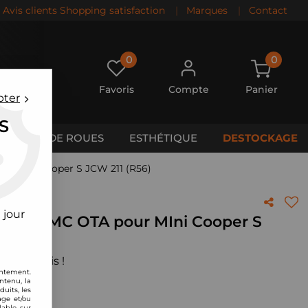
Avis clients Shopping satisfaction
|
Marques
|
Contact
0
0
Favoris
Compte
Panier
pter
S
CALES DE ROUES
ESTHÉTIQUE
DESTOCKAGE
ur MIni Cooper S JCW 211 (R56)
 jour
rbone BMC OTA pour MIni Cooper S
 votre avis !
entement.
ntenu, la
uits, les
age et/ou
lable sur