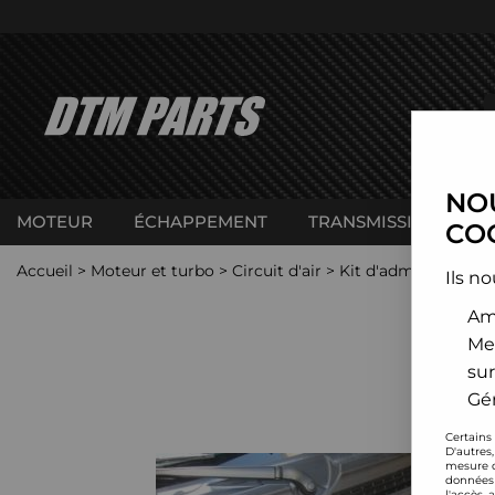
NOU
MOTEUR
ÉCHAPPEMENT
TRANSMISSION
C
COO
Accueil
>
Moteur et turbo
>
Circuit d'air
>
Kit d'admission dire
Ils no
Amé
Me
sur
Gér
Certains
D'autres
mesure d
données 
l'accès 