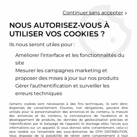
0
Continuer sans accepter
NOUS AUTORISEZ-VOUS À
UTILISER VOS COOKIES ?
Accueil
>
Moteur et turbo
>
Circuit d'air
>
Kit d'admission directe
>
Mitsubishi
>
Kit d'admission carbone BMC CDA pour
Mitsubishi Lancer Evolution 9
Ils nous seront utiles pour :
Améliorer l'interface et les fonctionnalités du
site
Mesurer les campagnes marketing et
proposer des mises à jour sur nos produits
Gérer l'authentification et surveiller les
erreurs techniques
Certains cookies sont nécessaires à des fins techniques, ils sont donc
dispensés de consentement. D'autres, non obligatoires, peuvent être
utilisés pour la personnalisation des annonces et du contenu, la mesure
des annonces et du contenu, la connaissance de l'audience et le
développement de produits, les données de géolocalisation précises et
l'identification par le balayage de l'appareil, le stockage et/ou l'accès aux
informations sur un appareil. Si vous donnez votre consentement, celui-ci
sera valable sur l’ensemble des sous-domaines de DTM DISTRIBUTION.
Vous disposez de la possibilité de retirer votre consentement à tout