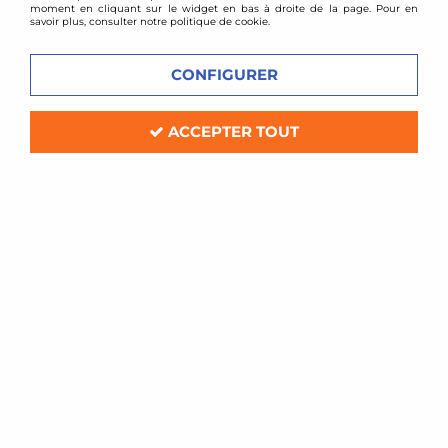
moment en cliquant sur le widget en bas à droite de la page. Pour en
savoir plus, consulter notre politique de cookie.
CONFIGURER
ACCEPTER TOUT
BMC
Kit d'admission carbone BMC CDA
pour Mitsubishi Lancer Evolution 9
Soyez le premier à donner votre avis !
306
,
00
€
TTC
Réf. :
CDASP-28
Kit d'Admission directe carbone BMC CDA
compatible: