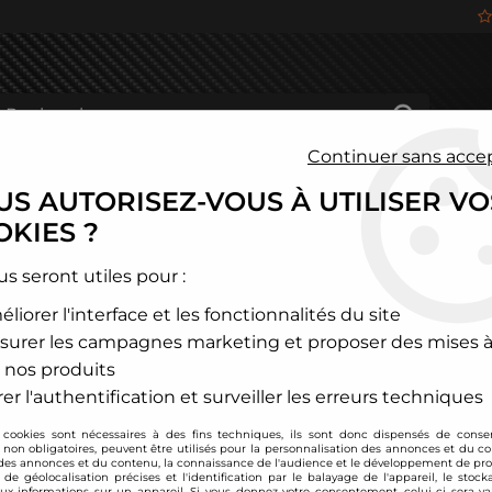
Continuer sans acce
S AUTORISEZ-VOUS À UTILISER VO
HÂSSIS
FREINAGE
HABITACLE
JANTES ALU
KIES ?
cte
>
Volkswagen
>
Golf
>
Golf 7
>
Kit d'admission carbone Pour m
us seront utiles pour :
liorer l'interface et les fonctionnalités du site
TA TECHNIX
surer les campagnes marketing et proposer des mises à
Kit d'admission carb
 nos produits
EA888 ( 2014+ )
er l'authentification et surveiller les erreurs techniques
Soyez le premier à donner
 cookies sont nécessaires à des fins techniques, ils sont donc dispensés de cons
, non obligatoires, peuvent être utilisés pour la personnalisation des annonces et du co
449
,
00
€
TTC
es annonces et du contenu, la connaissance de l'audience et le développement de prod
au l
de géolocalisation précises et l'identification par le balayage de l'appareil, le stock
aux informations sur un appareil. Si vous donnez votre consentement, celui-ci sera va