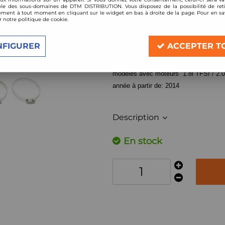
le des sous-domaines de DTM DISTRIBUTION. Vous disposez de la possibilité de reti
Réf. :
114VW003
ment à tout moment en cliquant sur le widget en bas à droite de la page. Pour en sav
r notre politique de cookie.
Admission directe carbone pour 1,8l 
compatible:
NFIGURER
ACCEPTER T
Audi A3 / S3 (8V) / Seat Leon (5F)
Skoda Octavia (5E) / VW Golf 7 (5G)
modèles avec moteurs 1.8l TFSI / 2.0
année à partir de: 2014
Description
En stock