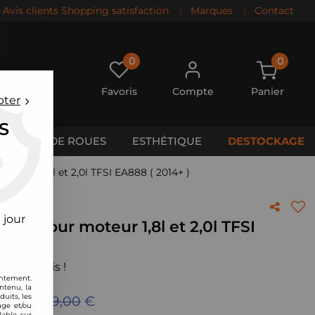
Avis clients Shopping satisfaction
|
Marques
|
Contact
0
0
Favoris
Compte
Panier
pter
S
CALES DE ROUES
ESTHÉTIQUE
DESTOCKAGE
oteur 1,8l et 2,0l TFSI EA888 ( 2014+ )
 jour
one Pour moteur 1,8l et 2,0l TFSI
 votre avis !
entement.
ntenu, la
uits, les
ieu de
549,00
€
age et/ou
lable sur