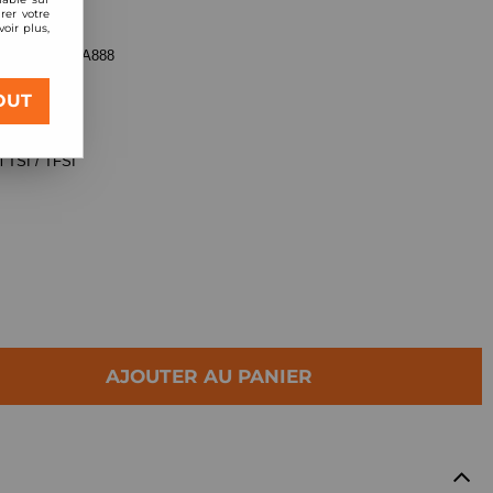
rer votre
oir plus,
et 2.0L TFSI EA888
OUT
l TSI / TFSI
AJOUTER AU PANIER