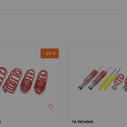
- 67 €
X
TA TECHNIX