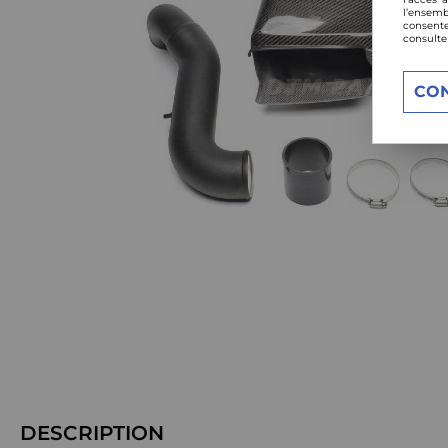
l’ensemb
consente
consulte
CO
DESCRIPTION