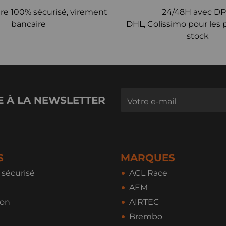
re 100% sécurisé, virement
24/48H avec DP
bancaire
DHL, Colissimo pour les 
stock
E À LA NEWSLETTER
S
MARQUES
sécurisé
ACL Race
AEM
ion
AIRTEC
Brembo