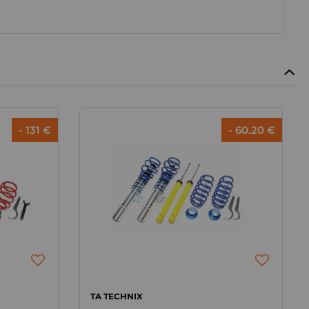
- 131 €
- 60.20 €
TA TECHNIX