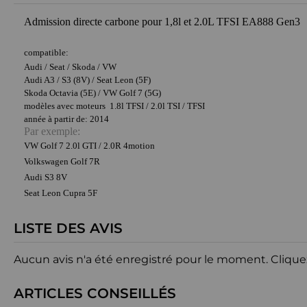
Admission directe carbone pour 1,8l et 2.0L TFSI EA888 Gen3
compatible:
Audi / Seat / Skoda / VW
Audi A3 / S3 (8V) / Seat Leon (5F)
Skoda Octavia (5E) / VW Golf 7 (5G)
modèles avec moteurs 1.8l TFSI / 2.0l TSI / TFSI
année à partir de: 2014
Par exemple:
VW Golf 7 2.0l GTI / 2.0R 4motion
Volkswagen Golf 7R
Audi S3 8V
Seat Leon Cupra 5F
LISTE DES AVIS
Aucun avis n'a été enregistré pour le moment.
Clique
ARTICLES CONSEILLÉS