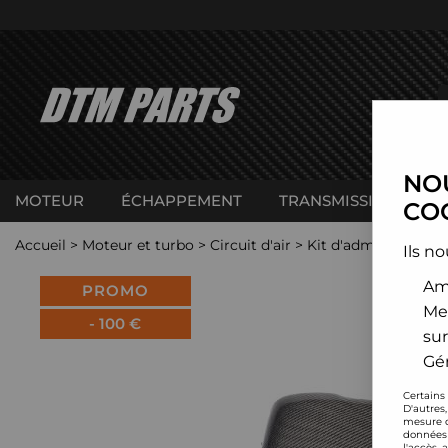
NOU
MOTEUR
ÉCHAPPEMENT
TRANSMISSION
C
COO
Accueil
>
Moteur et turbo
>
Circuit d'air
>
Kit d'admission dire
Ils no
Amé
PROMO
Me
-
100
€
sur
Gér
Certains
D'autres
mesure d
données 
l'accès 