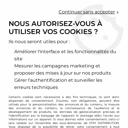
0
Continuer sans accepter
NOUS AUTORISEZ-VOUS À
UTILISER VOS COOKIES ?
Accueil
>
Moteur et turbo
>
Circuit d'air
>
Kit d'admission directe
>
BMW
>
Série 4
>
Kit d'admission directe pour BMW 435i F32
Ils nous seront utiles pour :
PROMO
-
210
€
Améliorer l'interface et les fonctionnalités du
site
Mesurer les campagnes marketing et
proposer des mises à jour sur nos produits
Gérer l'authentification et surveiller les
erreurs techniques
Certains cookies sont nécessaires à des fins techniques, ils sont donc
dispensés de consentement. D'autres, non obligatoires, peuvent être
utilisés pour la personnalisation des annonces et du contenu, la mesure
des annonces et du contenu, la connaissance de l'audience et le
développement de produits, les données de géolocalisation précises et
l'identification par le balayage de l'appareil, le stockage et/ou l'accès aux
informations sur un appareil. Si vous donnez votre consentement, celui-ci
sera valable sur l’ensemble des sous-domaines de DTM DISTRIBUTION.
Vous disposez de la possibilité de retirer votre consentement à tout