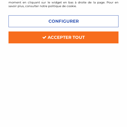
moment en cliquant sur le widget en bas à droite de la page. Pour en
savoir plus, consulter notre politique de cookie.
CONFIGURER
ACCEPTER TOUT
TA TECHNIX
Kit d'admission directe pour BMW
435i F32
Soyez le premier à donner votre avis !
179
,
00
€
TTC
au lieu de
389,00
€
Réf. :
90BM009-15539317
kit d'admission directe