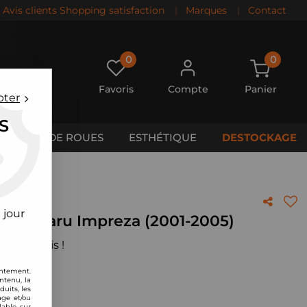
Avis clients Shopping satisfaction
|
Marques
|
Contact
0
0
Favoris
Compte
Panier
pter
S
CALES DE ROUES
ESTHÉTIQUE
DESTOCKAGE
)
 jour
ect Subaru Impreza (2001-2005)
 votre avis !
entement.
ntenu, la
uits, les
age et/ou
lable sur