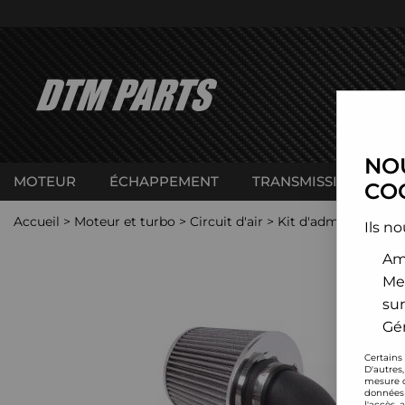
NOU
MOTEUR
ÉCHAPPEMENT
TRANSMISSION
C
COO
Accueil
>
Moteur et turbo
>
Circuit d'air
>
Kit d'admission dire
Ils no
Amé
Me
sur
Gér
Certains
D'autres
mesure d
données 
l'accès 