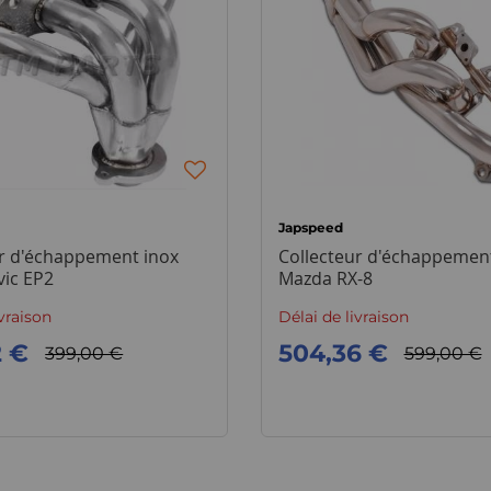
Japspeed
ur d'échappement inox
Collecteur d'échappement
vic EP2
Mazda RX-8
ivraison
Délai de livraison
2 €
504,36 €
399,00 €
599,00 €