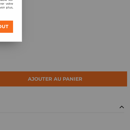
RTRA
rer votre
oir plus,
OUT
AJOUTER AU PANIER