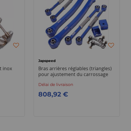
Japspeed
 inox
Bras arrières réglables (triangles)
pour ajustement du carrossage
Subaru Impreza (kit complet)
Délai de livraison
808,92 €