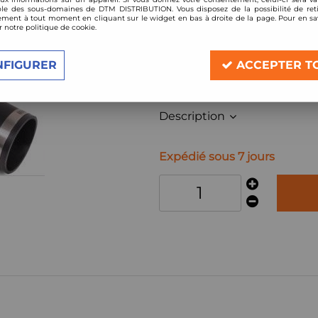
Réf. :
KTSUB-NEWAGE-SHO
le des sous-domaines de DTM DISTRIBUTION. Vous disposez de la possibilité de reti
ment à tout moment en cliquant sur le widget en bas à droite de la page. Pour en sav
Kit d'admission directe
r notre politique de cookie.
Subaru Impreza New Age (2001-2005)
NFIGURER
ACCEPTER T
Description
Expédié sous 7 jours