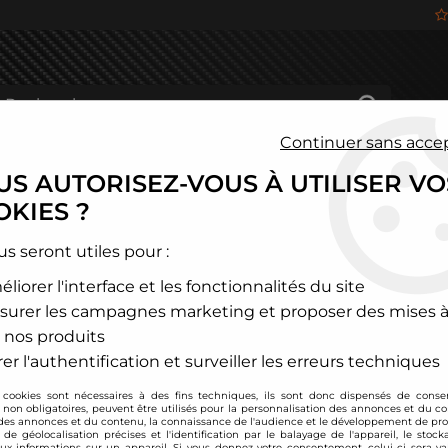
Continuer sans acce
S AUTORISEZ-VOUS À UTILISER VO
HÂSSIS
FREINAGE
HABITACLE
JANTES ALU
KIES ?
cte
>
Subaru
>
Kit d'admission direct Subaru Impreza (2001-2005
us seront utiles pour :
liorer l'interface et les fonctionnalités du site
Japspeed
surer les campagnes marketing et proposer des mises à
Kit d'admission dir
 nos produits
Soyez le premier à donner
er l'authentification et surveiller les erreurs techniques
 cookies sont nécessaires à des fins techniques, ils sont donc dispensés de cons
199
,
00
€
TTC
, non obligatoires, peuvent être utilisés pour la personnalisation des annonces et du co
es annonces et du contenu, la connaissance de l'audience et le développement de prod
de géolocalisation précises et l'identification par le balayage de l'appareil, le stock
aux informations sur un appareil. Si vous donnez votre consentement, celui-ci sera va