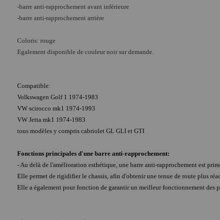
-barre anti-rapprochement avant inférieure
-barre anti-rapprochement arrière
Coloris: rouge
Egalement disponible de couleur noir sur demande.
Compatible:
Volkswagen Golf 1 1974-1983
VW scirocco mk1 1974-1993
VW Jetta mk1 1974-1983
tous modèles y compris cabriolet GL GLI et GTI
Fonctions principales d'une barre anti-rapprochement:
- Au delà de l'amélioration esthétique, une barre anti-rapprochement est primo
Elle permet de rigidifier le chassis, afin d'obtenir une tenue de route plus réac
Elle a également pour fonction de garantir un meilleur fonctionnement des p