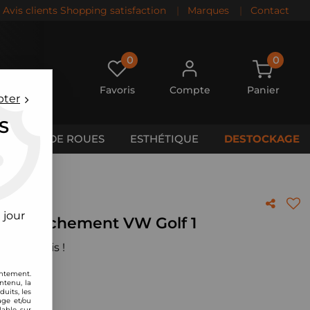
Avis clients Shopping satisfaction
|
Marques
|
Contact
0
0
Favoris
Compte
Panier
pter
S
CALES DE ROUES
ESTHÉTIQUE
DESTOCKAGE
VW Golf 1
 jour
i-rapprochement VW Golf 1
 votre avis !
entement.
ntenu, la
uits, les
age et/ou
lable sur