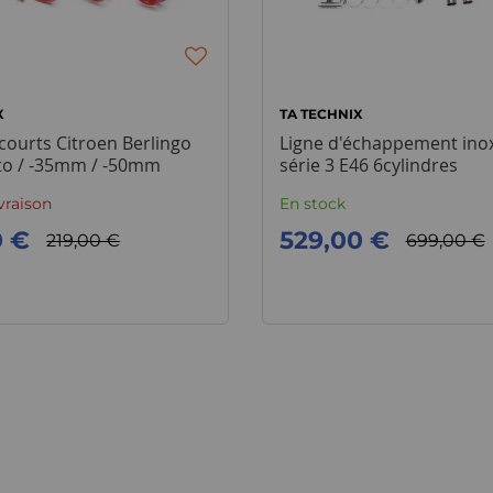
X
TA TECHNIX
courts Citroen Berlingo
Ligne d'échappement in
to / -35mm / -50mm
série 3 E46 6cylindres
ivraison
En stock
0 €
529,00 €
219,00 €
699,00 €