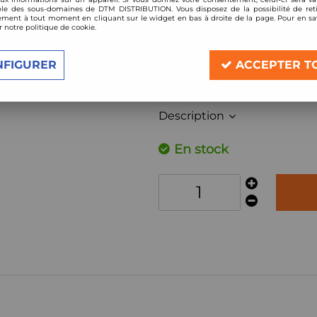
Réf. :
SDSKITG1
le des sous-domaines de DTM DISTRIBUTION. Vous disposez de la possibilité de reti
Barres anti-rapprochement
ment à tout moment en cliquant sur le widget en bas à droite de la page. Pour en sav
r notre politique de cookie.
VW Golf mk1 1974-1983
VW scirocco mk1 1974-1993
NFIGURER
ACCEPTER T
VW Jetta mk1 1974-1983
Description
En stock