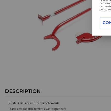
l’ensemb
consente
consulte
CO
DESCRIPTION
kit de 3 Barres anti-rapprochement:
-barre anti-rapprochement avant supérieure