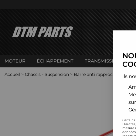
NOU
MOTEUR
ÉCHAPPEMENT
TRANSMISSION
C
COO
Accueil
>
Chassis - Suspension
>
Barre anti rapprochement
>
Ils no
Amé
Me
sur
Gér
Certains
D'autres
mesure d
données 
l'accès 