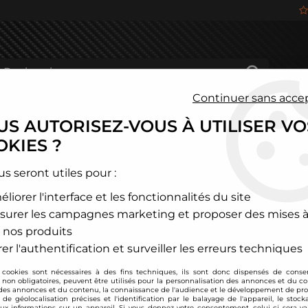
Continuer sans acce
S AUTORISEZ-VOUS À UTILISER VO
HÂSSIS
FREINAGE
HABITACLE
JANTES ALU
KIES ?
Volkswagen
>
Golf
>
Golf 1
>
Kit de 3 barres anti-rapprochement 
us seront utiles pour :
liorer l'interface et les fonctionnalités du site
TA TECHNIX
surer les campagnes marketing et proposer des mises à
Kit de 3 barres ant
 nos produits
Soyez le premier à donner
er l'authentification et surveiller les erreurs techniques
 cookies sont nécessaires à des fins techniques, ils sont donc dispensés de cons
119
,
00
€
TTC
, non obligatoires, peuvent être utilisés pour la personnalisation des annonces et du co
es annonces et du contenu, la connaissance de l'audience et le développement de prod
de géolocalisation précises et l'identification par le balayage de l'appareil, le stock
aux informations sur un appareil. Si vous donnez votre consentement, celui-ci sera va