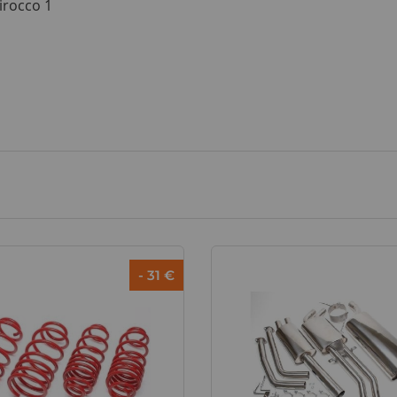
cirocco 1
- 31 €