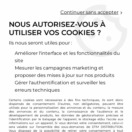
0
Continuer sans accepter
NOUS AUTORISEZ-VOUS À
UTILISER VOS COOKIES ?
Accueil
>
Moteur et turbo
>
Circuit d'air
>
Echangeur de turbo
>
Audi
>
A1 / S1
>
Echangeur de turbo Wagner - Audi A1 (8X)
Ils nous seront utiles pour :
Améliorer l'interface et les fonctionnalités du
site
Mesurer les campagnes marketing et
proposer des mises à jour sur nos produits
Gérer l'authentification et surveiller les
erreurs techniques
Certains cookies sont nécessaires à des fins techniques, ils sont donc
dispensés de consentement. D'autres, non obligatoires, peuvent être
utilisés pour la personnalisation des annonces et du contenu, la mesure
des annonces et du contenu, la connaissance de l'audience et le
développement de produits, les données de géolocalisation précises et
l'identification par le balayage de l'appareil, le stockage et/ou l'accès aux
informations sur un appareil. Si vous donnez votre consentement, celui-ci
sera valable sur l’ensemble des sous-domaines de DTM DISTRIBUTION.
Vous disposez de la possibilité de retirer votre consentement à tout