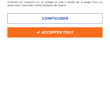
moment en cliquant sur le widget en bas à droite de la page. Pour en
savoir plus, consulter notre politique de cookie.
CONFIGURER
ACCEPTER TOUT
Wagner
Echangeur de turbo Wagner - Audi A1
(8X)
Soyez le premier à donner votre avis !
860
,
00
€
TTC
Réf. :
200001061
Intercooler Kit, Echangeur de turbo full aluminium
Marque : WAGNER TUNING