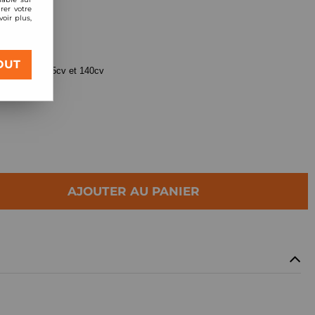
rer votre
oir plus,
l aluminium
OUT
ost 100cv, 125cv et 140cv
AJOUTER AU PANIER