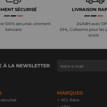
EMENT SÉCURISÉ
LIVRAISON RA
re 100% sécurisé, virement
24/48H avec DP
bancaire
DHL, Colissimo pour les 
stock
E À LA NEWSLETTER
S
MARQUES
sécurisé
ACL Race
AEM