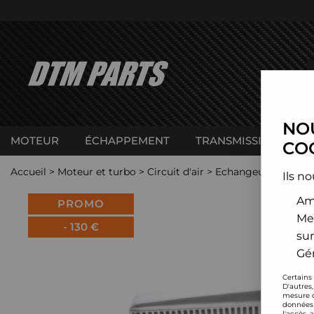
NOU
MOTEUR
ÉCHAPPEMENT
TRANSMISSION
C
COO
Accueil
>
Moteur et turbo
>
Circuit d'air
>
Echangeur de turbo
Ils no
Amé
PROMO
Me
-
130
€
sur
Gér
Certains
D'autres
mesure d
données 
l'accès 