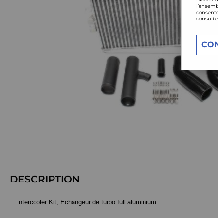
l’ensemb
consente
consulte
CO
DESCRIPTION
Intercooler Kit, Echangeur de turbo full aluminium