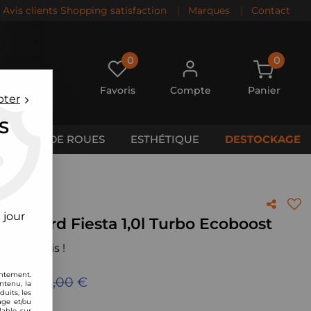
Avis clients Shopping satisfaction
|
Marques
|
Contact
0
0
Favoris
Compte
Panier
pter
S
CALES DE ROUES
ESTHÉTIQUE
DESTOCKAGE
 Ecoboost
 jour
rbo Ford Fiesta 1,0l Turbo Ecoboost
 votre avis !
entement.
u de
449,00
€
ntenu, la
uits, les
age et/ou
lable sur