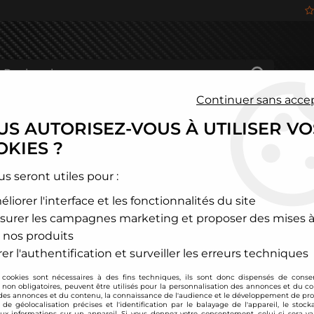
Continuer sans acce
S AUTORISEZ-VOUS À UTILISER VO
HÂSSIS
FREINAGE
HABITACLE
JANTES ALU
KIES ?
>
Ford
>
Fiesta
>
kit Echangeur de turbo Ford Fiesta 1,0l Turbo
us seront utiles pour :
liorer l'interface et les fonctionnalités du site
TA TECHNIX
surer les campagnes marketing et proposer des mises à
kit Echangeur de tu
 nos produits
Soyez le premier à donner
er l'authentification et surveiller les erreurs techniques
 cookies sont nécessaires à des fins techniques, ils sont donc dispensés de cons
319
,
00
€
TTC
au lie
, non obligatoires, peuvent être utilisés pour la personnalisation des annonces et du co
es annonces et du contenu, la connaissance de l'audience et le développement de prod
de géolocalisation précises et l'identification par le balayage de l'appareil, le stock
aux informations sur un appareil. Si vous donnez votre consentement, celui-ci sera va