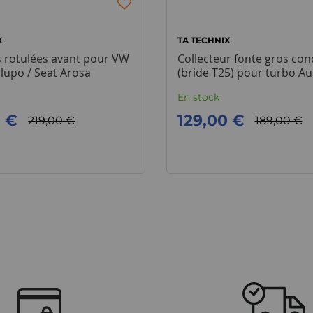
X
TA TECHNIX
s rotulées avant pour VW
Collecteur fonte gros con
 lupo / Seat Arosa
(bride T25) pour turbo Au
1.8T / VW Golf 4 GTI
En stock
0 €
129,00 €
219,00 €
189,00 €