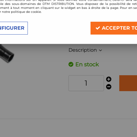
Réf. :
05FO002
le des sous-domaines de DTM DISTRIBUTION. Vous disposez de la possibilité de reti
ment à tout moment en cliquant sur le widget en bas à droite de la page. Pour en sav
Intercooler Kit, Echangeur de turbo ful
r notre politique de cookie.
Compatible:
NFIGURER
ACCEPTER T
Ford Fiesta 1,0l Turbo Sport et Ecobo
année à partir de 2012
Description
En stock