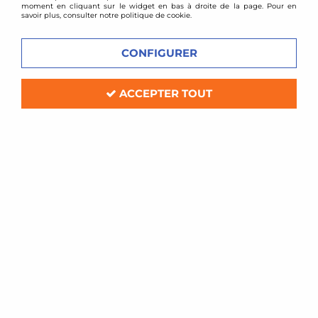
moment en cliquant sur le widget en bas à droite de la page. Pour en
savoir plus, consulter notre politique de cookie.
CONFIGURER
ACCEPTER TOUT
D2 Racing
Kit gros freins D2 Racing 6 pistons
330mm Audi A3 8L 1,8l Turbo 2RM
Soyez le premier à donner votre avis !
1899
,
00
€
TTC
au lieu de
2122,80
€
Réf. :
D2AU01-8POT
Kit gros freins D2 Racing 6 pistons