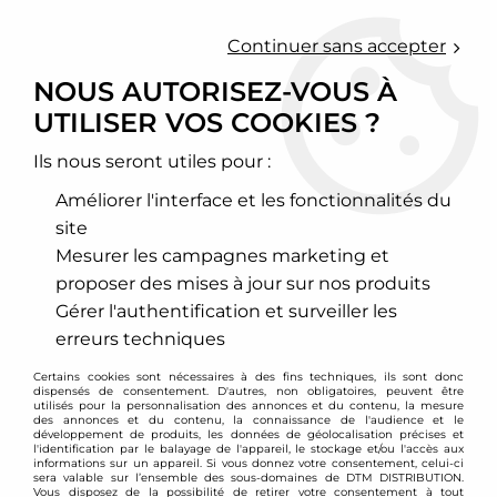
0
Continuer sans accepter
NOUS AUTORISEZ-VOUS À
UTILISER VOS COOKIES ?
Accueil
>
Freinage
>
Kit gros freins
>
Audi
>
A3 / S3 / RS3
>
Kit gros
freins D2 Racing 6 pistons 330mm Audi A3 8L 1,8l Turbo 2RM
Ils nous seront utiles pour :
PROMO
-
223,80
€
Améliorer l'interface et les fonctionnalités du
site
Mesurer les campagnes marketing et
proposer des mises à jour sur nos produits
Gérer l'authentification et surveiller les
erreurs techniques
Certains cookies sont nécessaires à des fins techniques, ils sont donc
dispensés de consentement. D'autres, non obligatoires, peuvent être
utilisés pour la personnalisation des annonces et du contenu, la mesure
des annonces et du contenu, la connaissance de l'audience et le
développement de produits, les données de géolocalisation précises et
l'identification par le balayage de l'appareil, le stockage et/ou l'accès aux
informations sur un appareil. Si vous donnez votre consentement, celui-ci
sera valable sur l’ensemble des sous-domaines de DTM DISTRIBUTION.
Vous disposez de la possibilité de retirer votre consentement à tout