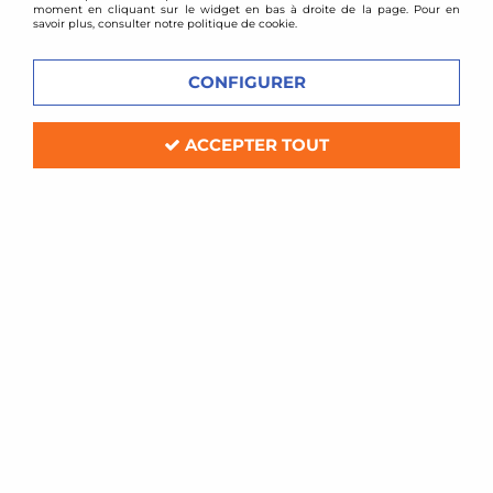
moment en cliquant sur le widget en bas à droite de la page. Pour en
savoir plus, consulter notre politique de cookie.
CONFIGURER
ACCEPTER TOUT
D2 Racing
Kit gros freins D2 Racing 6 pistons
330mm Volkswagen Golf 4 V6 4-
Motion
Soyez le premier à donner votre avis !
1899
,
00
€
TTC
au lieu de
2122,80
€