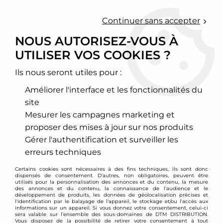
0
Continuer sans accepter
NOUS AUTORISEZ-VOUS À
UTILISER VOS COOKIES ?
Accueil
>
Freinage
>
Kit gros freins
>
Volkswagen
>
Golf
>
Kit gros
freins D2 Racing 6 pistons 330mm Volkswagen Golf 4 V6 4-
Motion
Ils nous seront utiles pour :
Améliorer l'interface et les fonctionnalités du
PROMO
-
223,80
€
site
Mesurer les campagnes marketing et
proposer des mises à jour sur nos produits
Gérer l'authentification et surveiller les
erreurs techniques
Certains cookies sont nécessaires à des fins techniques, ils sont donc
dispensés de consentement. D'autres, non obligatoires, peuvent être
utilisés pour la personnalisation des annonces et du contenu, la mesure
des annonces et du contenu, la connaissance de l'audience et le
développement de produits, les données de géolocalisation précises et
l'identification par le balayage de l'appareil, le stockage et/ou l'accès aux
informations sur un appareil. Si vous donnez votre consentement, celui-ci
sera valable sur l’ensemble des sous-domaines de DTM DISTRIBUTION.
Vous disposez de la possibilité de retirer votre consentement à tout