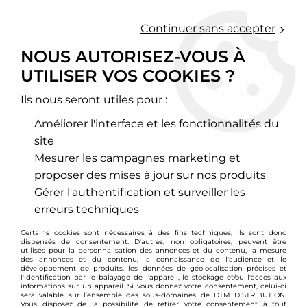
0
Continuer sans accepter
NOUS AUTORISEZ-VOUS À
UTILISER VOS COOKIES ?
Accueil
>
Freinage
>
Kit gros freins
>
Bmw
>
Z3 / Z4
>
Kit gros
freins D2 Racing 6 pistons 356mm BMW Z4 E85
Ils nous seront utiles pour :
PROMO
-
143
€
Améliorer l'interface et les fonctionnalités du
site
Mesurer les campagnes marketing et
proposer des mises à jour sur nos produits
Gérer l'authentification et surveiller les
erreurs techniques
Certains cookies sont nécessaires à des fins techniques, ils sont donc
dispensés de consentement. D'autres, non obligatoires, peuvent être
utilisés pour la personnalisation des annonces et du contenu, la mesure
des annonces et du contenu, la connaissance de l'audience et le
développement de produits, les données de géolocalisation précises et
l'identification par le balayage de l'appareil, le stockage et/ou l'accès aux
informations sur un appareil. Si vous donnez votre consentement, celui-ci
sera valable sur l’ensemble des sous-domaines de DTM DISTRIBUTION.
Vous disposez de la possibilité de retirer votre consentement à tout