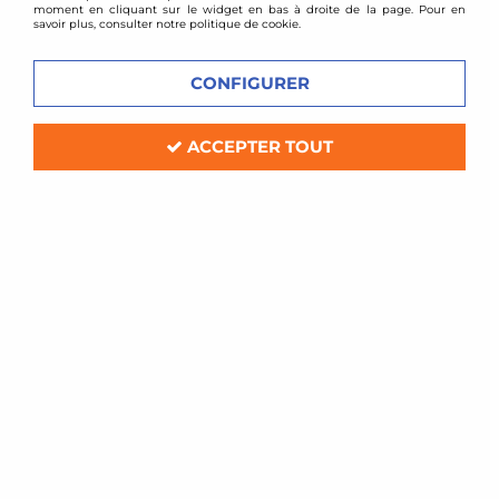
moment en cliquant sur le widget en bas à droite de la page. Pour en
savoir plus, consulter notre politique de cookie.
CONFIGURER
ACCEPTER TOUT
D2 Racing
Kit gros freins D2 Racing 6 pistons
356mm BMW Z4 E85
Soyez le premier à donner votre avis !
2149
,
00
€
TTC
au lieu de
2292,00
€
Réf. :
D2BM17-1-POT8
Kit gros freins D2 Racing 6pistons