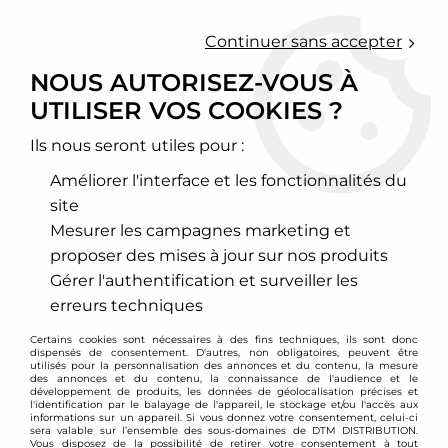
0
Continuer sans accepter
NOUS AUTORISEZ-VOUS À
UTILISER VOS COOKIES ?
Accueil
>
KSM motorsport
Ils nous seront utiles pour :
PRODUITS DE LA
Améliorer l'interface et les fonctionnalités du
MARQUE KSM
site
Mesurer les campagnes marketing et
MOTORSPORT
proposer des mises à jour sur nos produits
Gérer l'authentification et surveiller les
erreurs techniques
12 articles sur
14
Certains cookies sont nécessaires à des fins techniques, ils sont donc
dispensés de consentement. D'autres, non obligatoires, peuvent être
utilisés pour la personnalisation des annonces et du contenu, la mesure
des annonces et du contenu, la connaissance de l'audience et le
développement de produits, les données de géolocalisation précises et
l'identification par le balayage de l'appareil, le stockage et/ou l'accès aux
informations sur un appareil. Si vous donnez votre consentement, celui-ci
sera valable sur l’ensemble des sous-domaines de DTM DISTRIBUTION.
Vous disposez de la possibilité de retirer votre consentement à tout