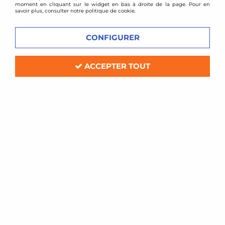
moment en cliquant sur le widget en bas à droite de la page. Pour en
savoir plus, consulter notre politique de cookie.
CONFIGURER
ACCEPTER TOUT
KSM motorsport
Injecteur 440cc EV1
Délai de livraison
48,00 €
ACHAT RAPIDE