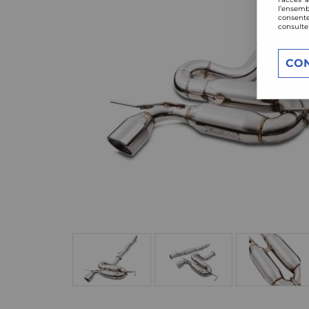
l’ensemb
consente
consulte
CO