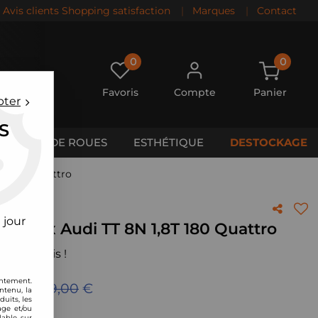
Avis clients Shopping satisfaction
|
Marques
|
Contact
0
0
Favoris
Compte
Panier
pter
S
CALES DE ROUES
ESTHÉTIQUE
DESTOCKAGE
8T 180 Quattro
S
 jour
t inox Audi TT 8N 1,8T 180 Quattro
 votre avis !
entement.
eu de
889,00
€
ntenu, la
uits, les
age et/ou
lable sur