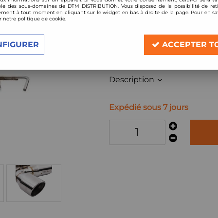
Réf. :
EXES138
le des sous-domaines de DTM DISTRIBUTION. Vous disposez de la possibilité de reti
ment à tout moment en cliquant sur le widget en bas à droite de la page. Pour en sav
Ligne d'échappement en inox
r notre politique de cookie.
Catback (ligne après catalyseur
Compatible:
NFIGURER
ACCEPTER T
Audi TT 8N 1,8l turbo 20v 180c
année 1998-2006
Description
Expédié sous 7 jours