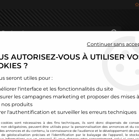
Continuer sans acce
S AUTORISEZ-VOUS À UTILISER VO
HÂSSIS
FREINAGE
HABITACLE
JANTES ALU
KIES ?
udi
>
TT
>
TT mk1 (8N)
>
Ligne d'échappement inox Audi TT 8N 1,
us seront utiles pour :
liorer l'interface et les fonctionnalités du site
DIRENZA GRAVITY PART
surer les campagnes marketing et proposer des mises à
Ligne d'échappemen
 nos produits
Soyez le premier à donner
er l'authentification et surveiller les erreurs techniques
 cookies sont nécessaires à des fins techniques, ils sont donc dispensés de cons
590
,
00
€
TTC
au li
, non obligatoires, peuvent être utilisés pour la personnalisation des annonces et du co
es annonces et du contenu, la connaissance de l'audience et le développement de prod
de géolocalisation précises et l'identification par le balayage de l'appareil, le stock
aux informations sur un appareil. Si vous donnez votre consentement, celui-ci sera va