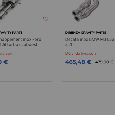
RAVITY PARTS
DIRENZA GRAVITY PARTS
échappement inox Ford
Décata inox BMW M3 E36 3
1,5l turbo ecoboost
3,2l
ivraison
Délai de livraison
0 €
465,48 €
479,00 €