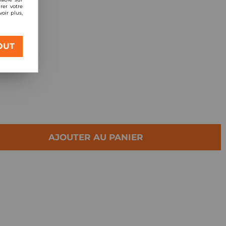
rer votre
oir plus,
)
OUT
v Quattro
AJOUTER AU PANIER