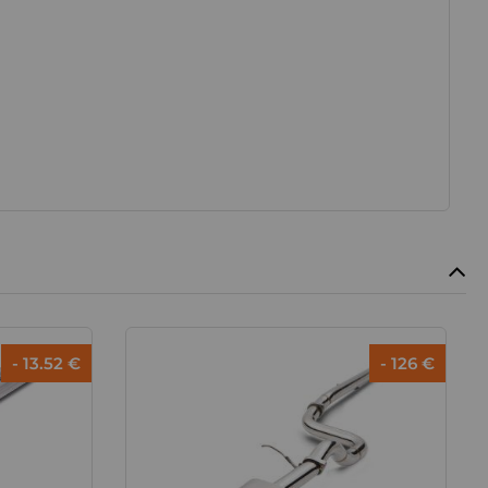
- 13.52 €
- 126 €