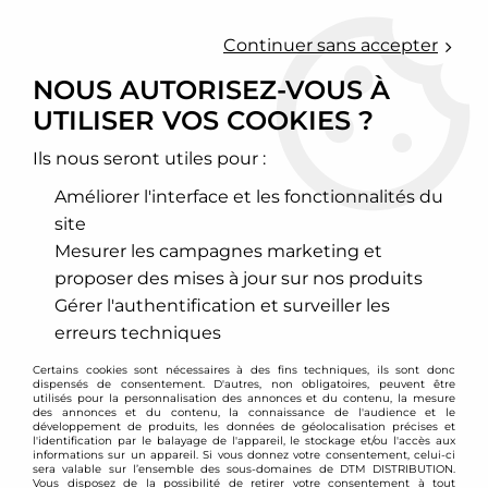
0
Continuer sans accepter
NOUS AUTORISEZ-VOUS À
UTILISER VOS COOKIES ?
Accueil
>
Echappement sport
>
Ligne d'échappement inox
>
Nissan
>
Skyline
>
Ligne d'échappement inox - Nissan Skyline
R32 GTS-T + GTR
Ils nous seront utiles pour :
Améliorer l'interface et les fonctionnalités du
PROMO
-
49,99
€
site
Mesurer les campagnes marketing et
proposer des mises à jour sur nos produits
Gérer l'authentification et surveiller les
erreurs techniques
Certains cookies sont nécessaires à des fins techniques, ils sont donc
dispensés de consentement. D'autres, non obligatoires, peuvent être
utilisés pour la personnalisation des annonces et du contenu, la mesure
des annonces et du contenu, la connaissance de l'audience et le
développement de produits, les données de géolocalisation précises et
l'identification par le balayage de l'appareil, le stockage et/ou l'accès aux
informations sur un appareil. Si vous donnez votre consentement, celui-ci
sera valable sur l’ensemble des sous-domaines de DTM DISTRIBUTION.
Vous disposez de la possibilité de retirer votre consentement à tout