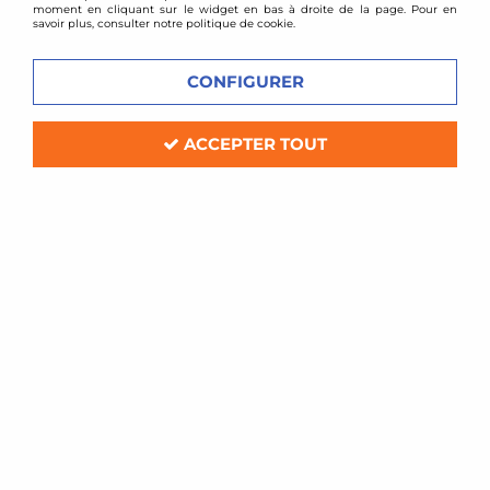
moment en cliquant sur le widget en bas à droite de la page. Pour en
savoir plus, consulter notre politique de cookie.
CONFIGURER
ACCEPTER TOUT
DTM PARTS
Ligne d'échappement inox - Nissan
Skyline R32 GTS-T + GTR
Soyez le premier à donner votre avis !
299
,
00
€
TTC
au lieu de
349,00
€
Réf. :
ETLIR32