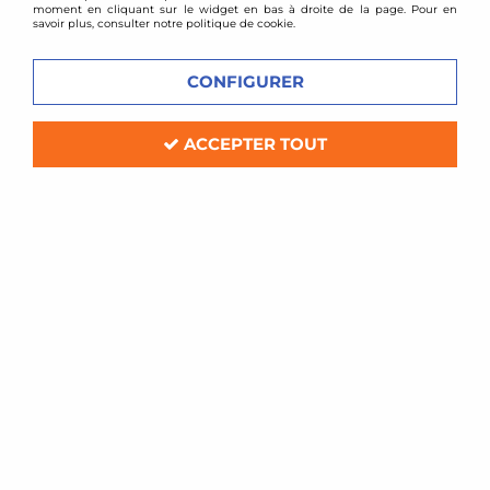
moment en cliquant sur le widget en bas à droite de la page. Pour en
savoir plus, consulter notre politique de cookie.
CONFIGURER
ACCEPTER TOUT
TA TECHNIX
Ligne d'échappement inox VW Lupo /
seat Arosa
Soyez le premier à donner votre avis !
399
,
00
€
TTC
Réf. :
EVOLUAE276
Ligne d'échappement en inox, avec intermédiaire
compatibilité:
VW Lupo / Seat Arosa de 1997 à 2005