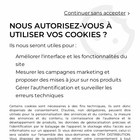
0
Continuer sans accepter
NOUS AUTORISEZ-VOUS À
UTILISER VOS COOKIES ?
Accueil
>
Echappement sport
>
Ligne d'échappement inox
>
Seat
>
Arosa
>
Ligne d'échappement inox VW Lupo / seat Arosa
Ils nous seront utiles pour :
Améliorer l'interface et les fonctionnalités du
site
Mesurer les campagnes marketing et
proposer des mises à jour sur nos produits
Gérer l'authentification et surveiller les
erreurs techniques
Certains cookies sont nécessaires à des fins techniques, ils sont donc
dispensés de consentement. D'autres, non obligatoires, peuvent être
utilisés pour la personnalisation des annonces et du contenu, la mesure
des annonces et du contenu, la connaissance de l'audience et le
développement de produits, les données de géolocalisation précises et
l'identification par le balayage de l'appareil, le stockage et/ou l'accès aux
informations sur un appareil. Si vous donnez votre consentement, celui-ci
sera valable sur l’ensemble des sous-domaines de DTM DISTRIBUTION.
Vous disposez de la possibilité de retirer votre consentement à tout