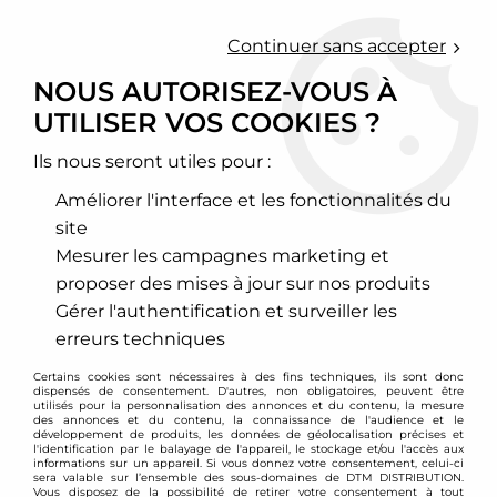
0
Continuer sans accepter
NOUS AUTORISEZ-VOUS À
UTILISER VOS COOKIES ?
Accueil
>
Echappement sport
>
Ligne d'échappement inox
>
Volkswagen
>
Polo
>
86C
>
Ligne d'échappement inox VW Polo
86C
Ils nous seront utiles pour :
Améliorer l'interface et les fonctionnalités du
site
Mesurer les campagnes marketing et
proposer des mises à jour sur nos produits
Gérer l'authentification et surveiller les
erreurs techniques
Certains cookies sont nécessaires à des fins techniques, ils sont donc
dispensés de consentement. D'autres, non obligatoires, peuvent être
utilisés pour la personnalisation des annonces et du contenu, la mesure
des annonces et du contenu, la connaissance de l'audience et le
développement de produits, les données de géolocalisation précises et
l'identification par le balayage de l'appareil, le stockage et/ou l'accès aux
informations sur un appareil. Si vous donnez votre consentement, celui-ci
sera valable sur l’ensemble des sous-domaines de DTM DISTRIBUTION.
Vous disposez de la possibilité de retirer votre consentement à tout