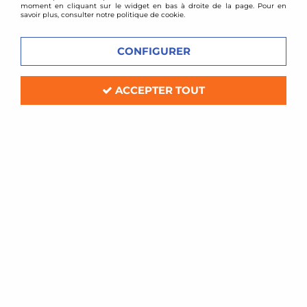
moment en cliquant sur le widget en bas à droite de la page. Pour en
savoir plus, consulter notre politique de cookie.
CONFIGURER
ACCEPTER TOUT
TA TECHNIX
Ligne d'échappement inox VW Polo
86C
Soyez le premier à donner votre avis !
399
,
00
€
TTC
Réf. :
EVOP3AE276
Ligne d'échappement en inox, avec intermédiaire
compatibilité:
VW Polo 86C de 1986 à 1994